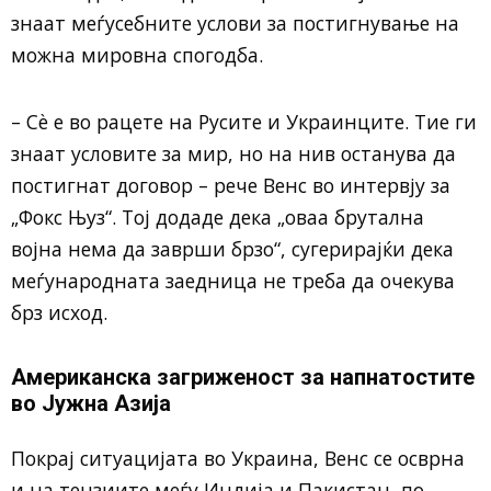
знаат меѓусебните услови за постигнување на
можна мировна спогодба.
– Сѐ е во рацете на Русите и Украинците. Тие ги
знаат условите за мир, но на нив останува да
постигнат договор – рече Венс во интервју за
„Фокс Њуз“. Тој додаде дека „оваа брутална
војна нема да заврши брзо“, сугерирајќи дека
меѓународната заедница не треба да очекува
брз исход.
Американска загриженост за напнатостите
во Јужна Азија
Покрај ситуацијата во Украина, Венс се осврна
и на тензиите меѓу Индија и Пакистан, по