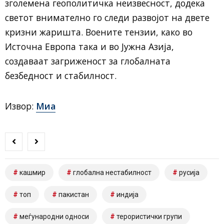
зголемена геополитичка неизвесност, додека
светот внимателно го следи развојот на двете
кризни жаришта. Воените тензии, како во
Источна Европа така и во Јужна Азија,
создаваат загриженост за глобалната
безбедност и стабилност.
Извор:
Миа
кашмир
глобална нестабилност
русија
топ
пакистан
индија
меѓународни односи
терористички групи