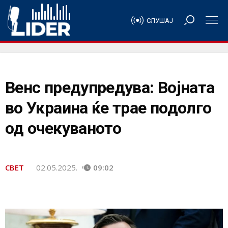
СЛУШАЈ
Венс предупредува: Војната
во Украина ќе трае подолго
од очекуваното
СВЕТ
02.05.2025.
09:02