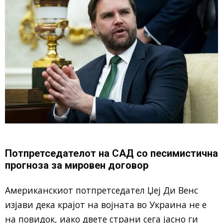
Потпретседателот на САД со песимистична
прогноза за мировен договор
Американскиот потпретседател Џеј Ди Венс
изјави дека крајот на војната во Украина не е
на повидок, иако двете страни сега јасно ги