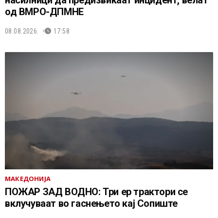
насилници да предизвикаат инцидент, велат
од ВМРО-ДПМНЕ
08.08.2026.
17:58
МАКЕДОНИЈА
ПОЖАР ЗАД ВОДНО: Три ер трактори се
вклучуваат во гаснењето кај Сопиште