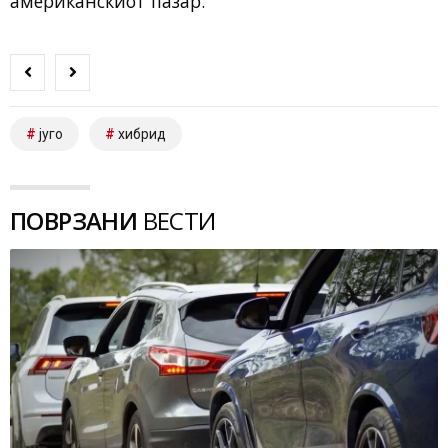
американскиот пазар.
југо
хибрид
ПОВРЗАНИ
ВЕСТИ