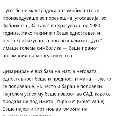
„Југо“ беше мал градски автомобил што се
произведуваше во поранешна Југославија, во
фабриката „Застава“ во Крагуевац, од 1980
година. Иако технички беше едноставен и
често критикуван за послаб квалитет, „Југо“
имаше голема симболика — беше првиот
автомобил на многу семејства.
Дизајниран е врз база на Fiat, а неговата
едноставност беше и предност и мана — лесно
се поправаше, но често и бараше поправки.
Најголем успех му беше извозот во САД, каде се
продаваше под името „Yugo GV“ (Great Value).
Беше најевтиниот нов автомобил на