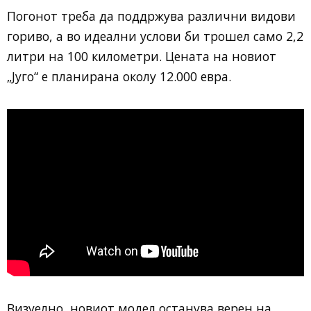
Погонот треба да поддржува различни видови
гориво, а во идеални услови би трошел само 2,2
литри на 100 километри. Цената на новиот
„Југо“ е планирана околу 12.000 евра.
Визуелно, новиот модел останува верен на