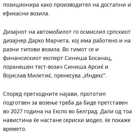
позиционира како производител на достапни и
ефикасни возила.
Дизајнот на автомобилот го осмислил српскиот
дизајнер Дарко Марчета, кој има работено и на
разни типови возила. Во тимот се и
финансискиот експерт Синиша Босанац,
поранешен тест-возач Синиша Арсиќ и
Војислав Милетиќ, пренесува „Индекс“.
Според претходните најави, прототип
подготвен за возење треба да биде претставен
во 2027 година на Експо во Белград. Дали од тоа
навистина ќе настане сериски модел, ќе покаже
времето.