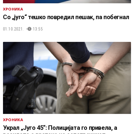
ХРОНИКА
Со „југо“ тешко повредил пешак, па побегнал
01.10.2021.
13:55
ХРОНИКА
Украл „Југо 45“: Полицијата го привела, а