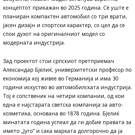
концептот прикажан во 2025 година. Сè уште е
планиран компактен автомобил со три врати,
јасен дизајн и спортски карактер, со цел да се
спои духот на оригиналниот модел со
модерната индустрија.
Зад проектот стои српскиот претприемач
Александар Бјелиќ, универзитетски професор по
економија кој живее во Германија и има 30
години искуство во автомобилската индустрија.
Тој е сопственик на четири компании, од кои
една е најстарата светска компанија за авто-
козметика, основана во 1878 година. Бјелиќ
минатата година успеал да ги добие правата за
името „Југо“ и сака марката долгорочно да ја