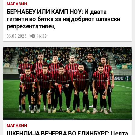
МАГАЗИН
БЕРНАБЕУ ИЛИ КАМП НОУ: И двата
гиганти во битка за најдобриот шпански
репрезентативец
06.08.2026.
16:39
МАГАЗИН
ШКЕНДИЈА ВЕЧЕРВА ВО ЕДИНБУРГ: Целта