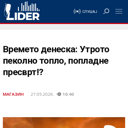
СЛУШАЈ
Времето денеска: Утрото
пеколно топло, попладне
пресврт!?
МАГАЗИН
27.05.2026.
10:40