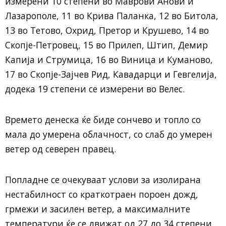
измерени 10 степени во Маврови Анови и
Лазарополе, 11 во Крива Паланка, 12 во Битола,
13 во Тетово, Охрид, Претор и Крушево, 14 во
Скопје-Петровец, 15 во Прилеп, Штип, Демир
Капија и Струмица, 16 во Виница и Куманово,
17 во Скопје-Зајчев Рид, Кавадарци и Гевгелија,
додека 19 степени се измерени во Велес.
Времето денеска ќе биде сончево и топло со
мала до умерена облачност, со слаб до умерен
ветер од северен правец.
Попладне се очекуваат услови за изолирана
нестабилност со краткотраен пороен дожд,
грмежи и засилен ветер, а максималните
температури ќе се движат од 27 до 34 степени.