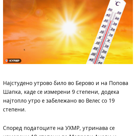
Најстудено утрово било во Берово и на Попова
Шапка, каде се измерени 9 степени, додека
најтопло утро е забележано во Велес со 19
степени.
Според податоците на УХМР, утринава се