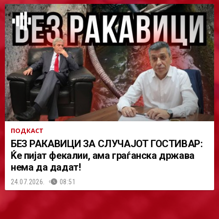
ПОДКАСТ
БЕЗ РАКАВИЦИ ЗА СЛУЧАЈОТ ГОСТИВАР:
Ќе пијат фекалии, ама граѓанска држава
нема да дадат!
24.07.2026.
08:51