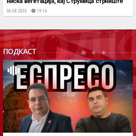
ниска вегетација, кај Струмица стрниште
06.08.2026.
19:16
ПОДК
ПОДКАСТ
АСТ