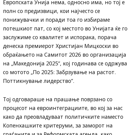
Европската Унија нема, односно има, но тој е
полн со предизвици, кои најчесто се
понижувачки и поради тоа го избираме
потешкиот пат, со кој местото во Унијата ќе го
заслужиме со квалитет и испорака, порача
денеска премиерот Христијан Мицкоски во
обраќањето на Самитот 2026 во организација
на „Македонија 2025“, кој годинава се одржува
со мотото „По 2025: Забрзување на растот.
Поттикнување лидерство“.
Тој одговараше на прашање поврзано со
процесот на евроинтеграциите, во кој за нас
како да преовладуваат политичките наместо
Копенхашките критеруми, за заморот на
граѓаните и за Реформската агенда, како