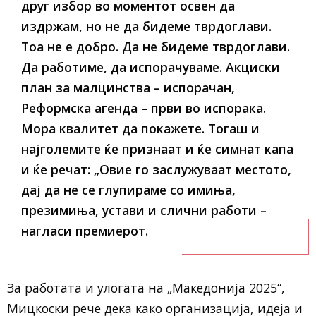
друг избор во моментот освен да
издржам, но не да бидеме тврдоглави.
Тоа не е добро. Да не бидеме тврдоглави.
Да работиме, да испорачуваме. Акциски
план за малцинства – испорачан,
Реформска агенда – први во испорака.
Мора квалитет да покажете. Тогаш и
најголемите ќе признаат и ќе симнат капа
и ќе речат: „Овие го заслужуваат местото,
дај да не се глупираме со имиња,
презимиња, устави и слични работи –
нагласи премиерот.
За работата и улогата на „Македонија 2025“,
Мицкоски рече дека како организација, идеја и