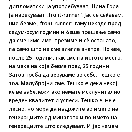
дипломатски ја употребуваат, Црна Гора
ја нарекуваат „front-runner“. Јас се сеќавам,
ние бевме „front-runner“ таму некаде пред
седум-осум години и беше прашање само
да смениме име, презиме и сè останато,
па само што не сме влегле внатре. Но еве,
после 25 години, пак сме на истото место,
на мака на која бевме пред 25 години.
Затоа треба да веруваме во себе. Тешко е
тоа. Малубројни сме. Тешко е дека некој
ќе ве забележи ако немате исклучително
вреден квалитет и успеси. Тешко е, не е
лесно, но мора да издржите во името на
генерациите од минатото и во името на
генерациите што следуваат. И јас немам