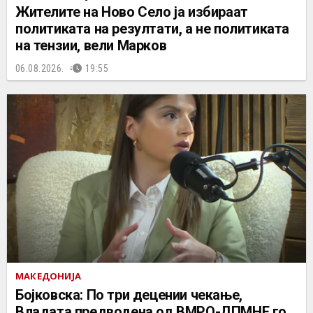
Жителите на Ново Село ја избираат
политиката на резултати, а не политиката
на тензии, вели Марков
06.08.2026.
19:55
МАКЕДОНИЈА
Бојковска: По три децении чекање,
Владата предводена од ВМРО-ДПМНЕ го