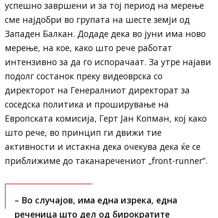
успешно завршени и за тој период на мерење
сме најдобри во групата на шесте земји од
Западен Балкан. Додаде дека во јуни има ново
мерење, на кое, како што рече работат
интензивно за да го испорачаат. За утре најави
подолг состанок преку видеоврска со
директорот на Генералниот директорат за
соседска политика и проширување на
Европската комисија, Герт Јан Копман, кој како
што рече, во принцип ги движи тие
активности и истакна дека очекува дека ќе се
приближиме до таканаречениот „front-runner“.
– Во случајов, има една изрека, една
реченица што дел од бирократите