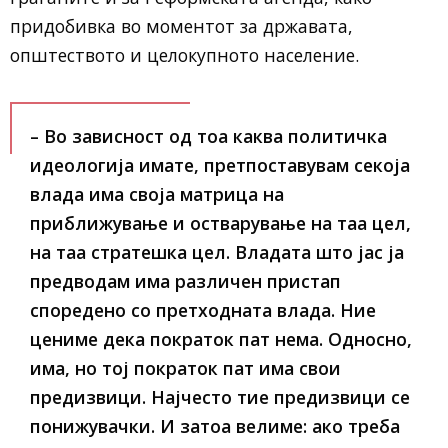
придобивка во моментот за државата,
општеството и целокупното население.
– Во зависност од тоа каква политичка
идеологија имате, претпоставувам секоја
влада има своја матрица на
приближување и остварување на таа цел,
на таа стратешка цел. Владата што јас ја
предводам има различен пристап
споредено со претходната влада. Ние
цениме дека пократок пат нема. Односно,
има, но тој пократок пат има свои
предизвици. Најчесто тие предизвици се
понижувачки. И затоа велиме: ако треба