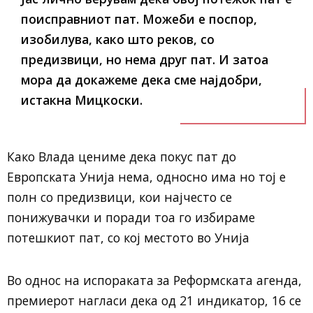
поисправниот пат. Можеби е поспор,
изобилува, како што реков, со
предизвици, но нема друг пат. И затоа
мора да докажеме дека сме најдобри,
истакна Мицкоски.
Како Влада цениме дека покус пат до
Европската Унија нема, односно има но тој е
полн со предизвици, кои најчесто се
понижувачки и поради тоа го избираме
потешкиот пат, со кој местото во Унија
Во однос на испораката за Реформската агенда,
премиерот нагласи дека од 21 индикатор, 16 се