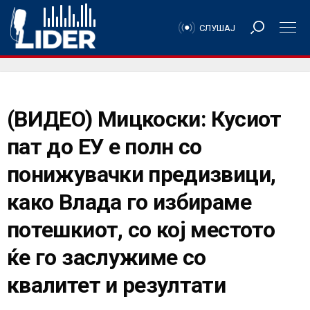
СЛУШАЈ
(ВИДЕО) Мицкоски: Кусиот
пат до ЕУ е полн со
понижувачки предизвици,
како Влада го избираме
потешкиот, со кој местото
ќе го заслужиме со
квалитет и резултати