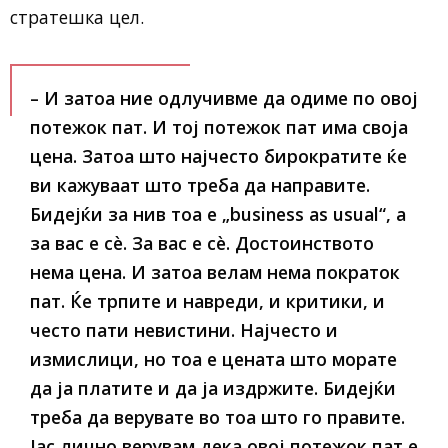
стратешка цел.
– И затоа ние одлучивме да одиме по овој
потежок пат. И тој потежок пат има своја
цена. Затоа што најчесто бирократите ќе
ви кажуваат што треба да направите.
Бидејќи за нив тоа е „business as usual“, а
за вас е сè. За вас е сè. Достоинството
нема цена. И затоа велам нема пократок
пат. Ќе трпите и навреди, и критики, и
често пати невистини. Најчесто и
измислици, но тоа е цената што морате
да ја платите и да ја издржите. Бидејќи
треба да верувате во тоа што го правите.
Јас лично верувам дека овој потежок пат е