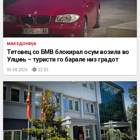
МАКЕДОНИЈА
Тетовец со БМВ блокирал осум возила во
Улцињ – туристи го барале низ градот
06.08.2026.
22:05