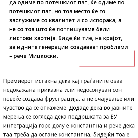
да одиме по потешкиот пат, ќе одиме по
потешкиот пат, но тоа место ќе го
заслужиме со квалитет и со испорака, а
не со тоа што ќе потпишуваме бели
листови хартија. Бидејќи тие, на крајот,
за идните генерации создаваат проблеми
– рече Мицкоски.
Премиерот истакна дека кај граѓаните оваа
недокажана приказна или недосонуван сон
повеќе создава фрустрација, а не очајување или
чувство да се откажеме. Додаде дека во јавните
мерења се согледа дека поддршката за ЕУ
интеграција горе-долу е константна и рече дека
таа треба да остане константна, бидејќи тоа е