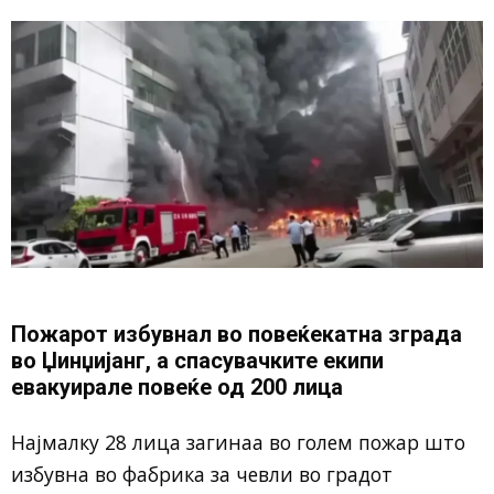
Пожарот избувнал во повеќекатна зграда
во Џинџијанг, а спасувачките екипи
евакуирале повеќе од 200 лица
Најмалку 28 лица загинаа во голем пожар што
избувна во фабрика за чевли во градот