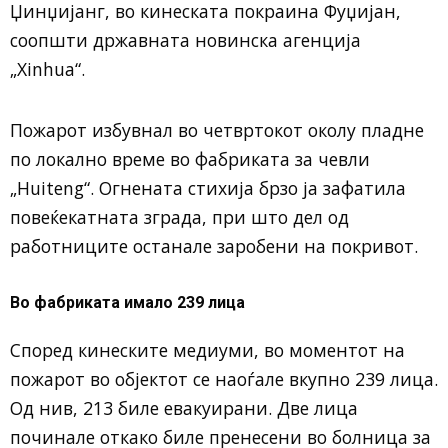
Џинџијанг, во кинеската покраина Фуџијан,
соопшти државната новинска агенција
„Xinhua“.
Пожарот избувнал во четвртокот околу пладне
по локално време во фабриката за чевли
„Huiteng“. Огнената стихија брзо ја зафатила
повеќекатната зграда, при што дел од
работниците останале заробени на покривот.
Во фабриката имало 239 лица
Според кинеските медиуми, во моментот на
пожарот во објектот се наоѓале вкупно 239 лица.
Од нив, 213 биле евакуирани. Две лица
починале откако биле пренесени во болница за