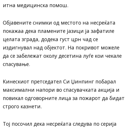
итна медицинска помош.
Објавените снимки од местото на несреќата
покажаа дека пламените јазици ја зафатиле
целата зграда, додека густ црн чад се
издигнувал над објектот. На покривот можеле
да се забележат околу десетина луѓе кои чекале
спасување.
Кинескиот претседател Си Џинпинг побарал
максимални напори во спасувачката акција и
повикал одговорните лица за пожарот да бидат
строго казнети.
Тој посочил дека несреќата следува по серија