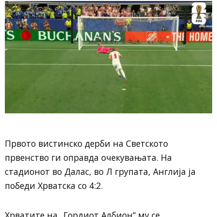
Првото вистинско дерби на Светското
првенство ги оправда очекувањата. На
стадионот во Далас, во Л групата, Англија ја
победи Хрватска со 4:2.
Хрватите на „Гордиот Албион“ му се