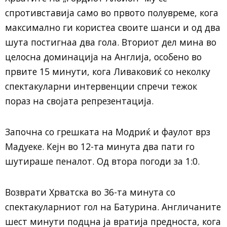
спротивставија само во првото полувреме, кога
максимално ги користеа своите шанси и од два
шута постигнаа два гола. Вториот дел мина во
целосна доминација на Англија, особено во
првите 15 минути, кога Ливаковиќ со неколку
спектакуларни интервенции спречи тежок
пораз на својата репрезентација.
Започна со грешката на Модриќ и фаулот врз
Мадуеке. Кејн во 12-та минута два пати го
шутираше пеналот. Од втора погоди за 1:0.
Возврати Хрватска во 36-та минута со
спектакуларниот гол на Батурина. Англичаните
шест минути подцна ја вратија предноста, кога