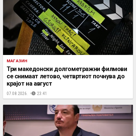
МАГАЗИН
Три македонски долгометражни филмови
се снимаат летово, четвртиот почнува до
крајот на август
07.08.2026.
23:41