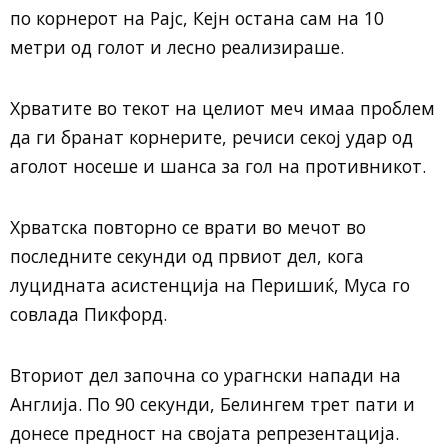
по корнерот на Рајс, Кејн остана сам на 10
метри од голот и лесно реализираше.
Хрватите во текот на целиот меч имаа проблем
да ги бранат корнерите, речиси секој удар од
аголот носеше и шанса за гол на противникот.
Хрватска повторно се врати во мечот во
последните секунди од првиот дел, кога
луцидната асистенција на Перишиќ, Муса го
совлада Пикфорд.
Вториот дел започна со урагнски напади на
Англија. По 90 секунди, Белингем трет пати и
донесе предност на својата репрезентација.