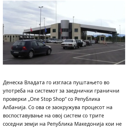
Денеска Владата го изгласа пуштањето во
употреба на системот за заеднички гранични
проверки „One Stop Shop“ со Република
Албанија. Со ова се заокружува процесот на
воспоставување на овој систем со трите
соседни земји на Република Македонија кои не