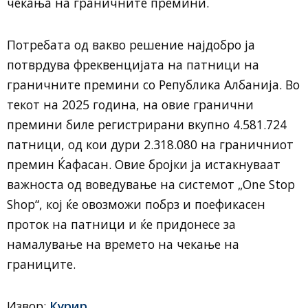
чекања на граничните премини.
Потребата од вакво решение најдобро ја
потврдува фреквенцијата на патници на
граничните премини со Република Албанија. Во
текот на 2025 година, на овие гранични
премини биле регистрирани вкупно 4.581.724
патници, од кои дури 2.318.080 на граничниот
премин Ќафасан. Овие бројки ја истакнуваат
важноста од воведување на системот „One Stop
Shop“, кој ќе овозможи побрз и поефикасен
проток на патници и ќе придонесе за
намалување на времето на чекање на
границите.
Извор:
Курир