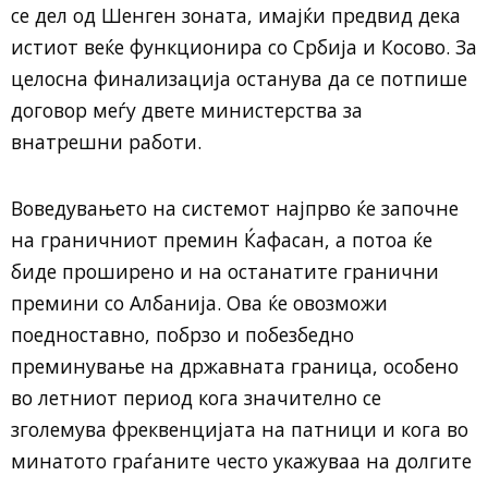
се дел од Шенген зоната, имајќи предвид дека
истиот веќе функционира со Србија и Косово. За
целосна финализација останува да се потпише
договор меѓу двете министерства за
внатрешни работи.
Воведувањето на системот најпрво ќе започне
на граничниот премин Ќафасан, а потоа ќе
биде проширено и на останатите гранични
премини со Албанија. Ова ќе овозможи
поедноставно, побрзо и побезбедно
преминување на државната граница, особено
во летниот период кога значително се
зголемува фреквенцијата на патници и кога во
минатото граѓаните често укажуваа на долгите