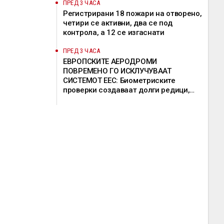
ПРЕД 3 ЧАСА
Регистрирани 18 пожари на отворено,
четири се активни, два се под
контрола, а 12 се изгаснати
ПРЕД 3 ЧАСА
ЕВРОПСКИТЕ АЕРОДРОМИ
ПОВРЕМЕНО ГО ИСКЛУЧУВААТ
СИСТЕМОТ ЕЕС: Биометриските
проверки создаваат долги редици,
девет земји бараат продолжување на
исклучоците