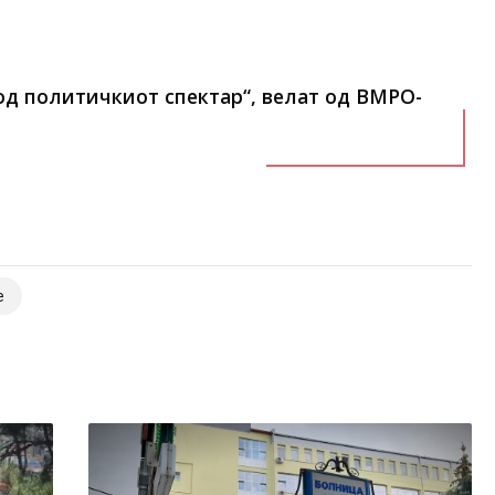
 од политичкиот спектар“, велат од ВМРО-
е