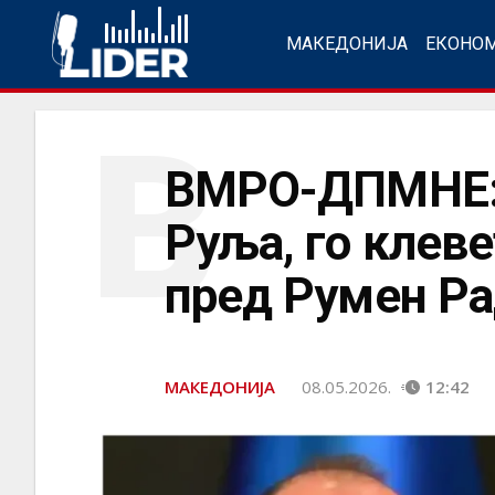
МАКЕДОНИЈА
ЕКОНО
В
ВМРО-ДПМНЕ: 
Руља, го клев
пред Румен Р
МАКЕДОНИЈА
08.05.2026.
12:42