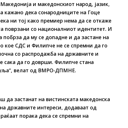
 Македонија и македонскиот народ, јазик,
ма кажано дека сонародниците на Гоце
ека ни тој како премиер нема да се откаже
та поврзани со националниот идентитет. И
а побрза да му се допадне и да застане на
о кое СДС и Филипче не се спремни да го
апочна со распродажба на државните и
 сака да го доврши. Филипче стана
уља“, велат од ВМРО-ДПМНЕ.
аш да застанат на вистинската македонска
 на државните интереси, додаваат од
раќаат порака дека се спремни на