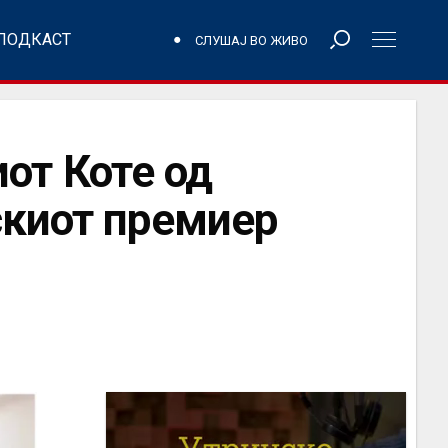
ПОДКАСТ
СЛУШАЈ ВО ЖИВО
от Коте од
скиот премиер