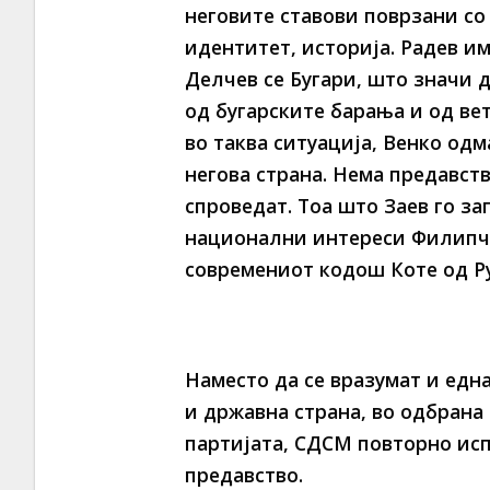
неговите ставови поврзани со
идентитет, историја. Радев и
Делчев се Бугари, што значи д
од бугарските барања и од ве
во таква ситуација, Венко одм
негова страна. Нема предавств
спроведат. Тоа што Заев го з
национални интереси Филипче
современиот кодош Коте од Р
Наместо да се вразумат и едн
и државна страна, во одбрана
партијата, СДСМ повторно исп
предавство.