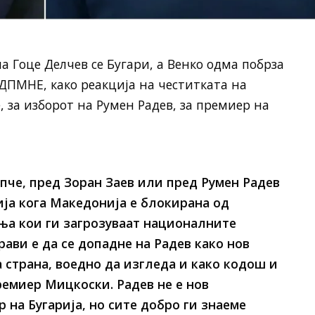
а Гоце Делчев се Бугари, а Венко одма побрза
-ДПМНЕ, како реакција на честитката на
 за изборот на Румен Радев, за премиер на
пче, пред Зоран Заев или пред Румен Радев
ија кога Македонија е блокирана од
ња кои ги загрозуваат националните
ави е да се допадне на Радев како нов
 страна, воедно да изгледа и како кодош и
емиер Мицкоски. Радев не е нов
 на Бугарија, но сите добро ги знаеме