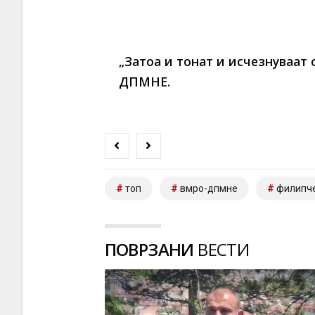
„Затоа и тонат и исчезнуваат
ДПМНЕ.
топ
вмро-дпмне
филипч
ПОВРЗАНИ
ВЕСТИ