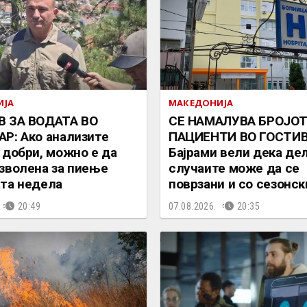
ИЈА
МАКЕДОНИЈА
В ЗА ВОДАТА ВО
СЕ НАМАЛУВА БРОЈОТ
Р: Ако анализите
ПАЦИЕНТИ ВО ГОСТИВ
 добри, можно е да
Бајрами вели дека де
зволена за пиење
случаите може да се
та недела
поврзани и со сезонск
20:49
07.08.2026.
20:35