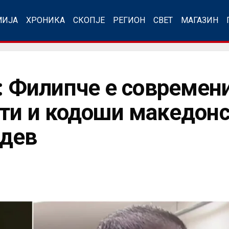
МИЈА
ХРОНИКА
СКОПЈЕ
РЕГИОН
СВЕТ
МАГАЗИН
Филипче е современи
ети и кодоши македон
адев