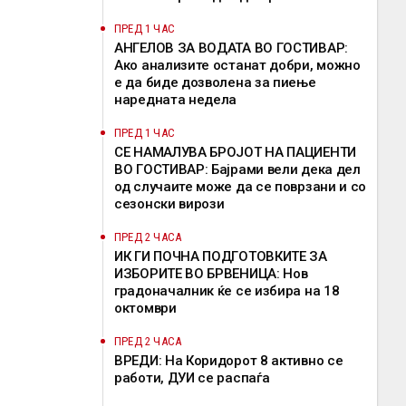
ПРЕД 1 ЧАС
АНГЕЛОВ ЗА ВОДАТА ВО ГОСТИВАР:
Ако анализите останат добри, можно
е да биде дозволена за пиење
наредната недела
ПРЕД 1 ЧАС
СЕ НАМАЛУВА БРОЈОТ НА ПАЦИЕНТИ
ВО ГОСТИВАР: Бајрами вели дека дел
од случаите може да се поврзани и со
сезонски вирози
ПРЕД 2 ЧАСА
ИК ГИ ПОЧНА ПОДГОТОВКИТЕ ЗА
ИЗБОРИТЕ ВО БРВЕНИЦА: Нов
градоначалник ќе се избира на 18
октомври
ПРЕД 2 ЧАСА
ВРЕДИ: На Коридорот 8 активно се
работи, ДУИ се распаѓа