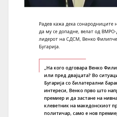
Радев кажа дека сонародниците н
да му се допадне, велат од ВМРО
лидерот на СДСМ, Венко Филипче,
Бугарија.
„На кого одговара Венко Фили
или пред двајцата? Во ситуац
Бугарија со билатерални бара
интереси, Венко прво што напр
премиер и да застане на нивна
клеветник на македонскиот пр
политичар, само е нов премиер