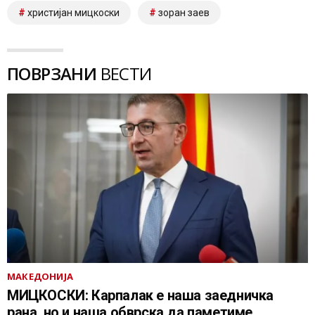
христијан мицкоски
зоран заев
ПОВРЗАНИ
ВЕСТИ
МАКЕДОНИЈА
МИЦКОСКИ: Карпалак е наша заедничка
рана, но и наша обврска да паметиме