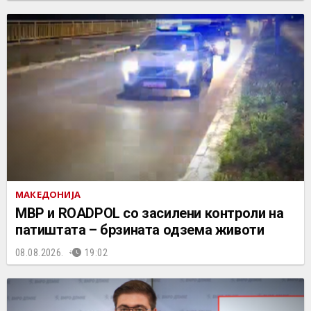
МАКЕДОНИЈА
МВР и ROADPOL со засилени контроли на
патиштата – брзината одзема животи
08.08.2026.
19:02