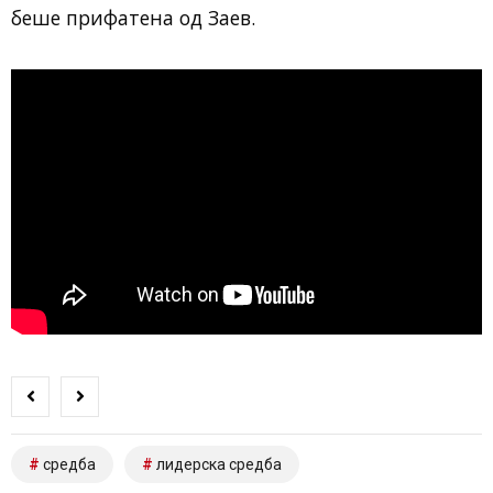
беше прифатена од Заев.
средба
лидерска средба