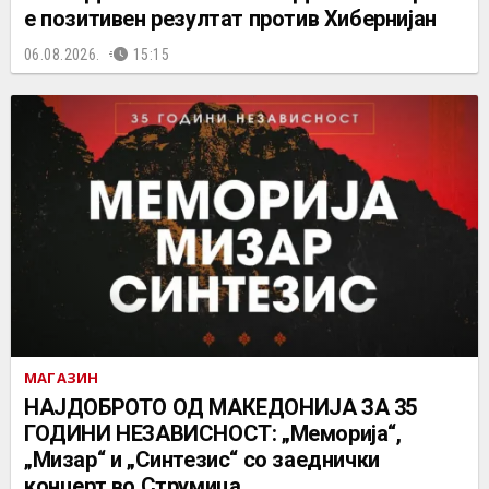
е позитивен резултат против Хибернијан
06.08.2026.
15:15
МАГАЗИН
НАЈДОБРОТО ОД МАКЕДОНИЈА ЗА 35
ГОДИНИ НЕЗАВИСНОСТ: „Меморија“,
„Мизар“ и „Синтезис“ со заеднички
концерт во Струмица