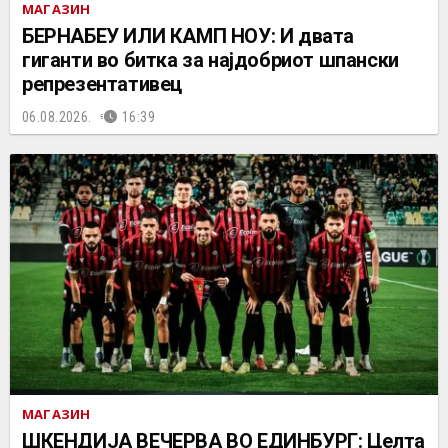
МАГАЗИН
БЕРНАБЕУ ИЛИ КАМП НОУ: И двата
гиганти во битка за најдобриот шпански
репрезентативец
06.08.2026.
16:39
МАГАЗИН
ШКЕНДИЈА ВЕЧЕРВА ВО ЕДИНБУРГ: Целта