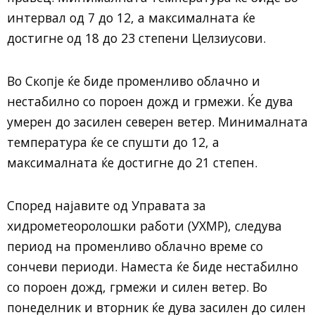
интервал од 7 до 12, а максималната ќе
достигне од 18 до 23 степени Целзиусови.
Во Скопје ќе биде променливо облачно и
нестабилно со пороен дожд и грмежи. Ќе дува
умерен до засилен северен ветер. Минималната
температура ќе се спушти до 12, а
максималната ќе достигне до 21 степен.
Според најавите од Управата за
хидрометеоролошки работи (УХМР), следува
период на променливо облачно време со
сончеви периоди. Наместа ќе биде нестабилно
со пороен дожд, грмежи и силен ветер. Во
понеделник и вторник ќе дува засилен до силен