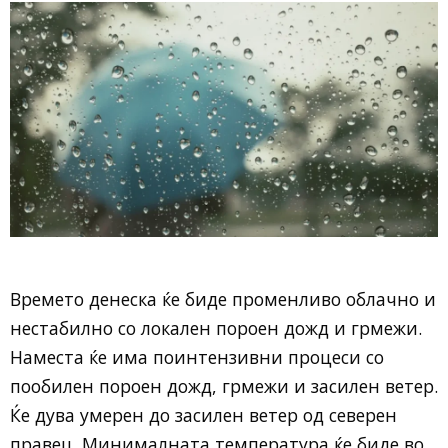
Времето денеска ќе биде променливо облачно и
нестабилно со локален пороен дожд и грмежи.
Наместа ќе има поинтензивни процеси со
пообилен пороен дожд, грмежи и засилен ветер.
Ќе дува умерен до засилен ветер од северен
правец. Минималната температура ќе биде во