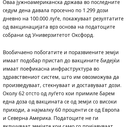
Оваа јужноамериканска држава во последните
седум дена давала просечно по 1.299 дози
дневно на 100.000 луѓе, покажуваат резултатите
од вакцинацијата врз основа на податоците
собрани од Универзитетот Оксфорд.
Вообичаено побогатите и поразвиените земји
имаат подобар пристап до вакцините бидејќи
имаат поефикасна инфраструктура во
здравствениот систем, што им овозможува да
произведуваат, стекнуваат и доставуваат дози.
Околу 62 отсто од луѓето кои примиле барем
една доза од вакцината се од земји со високи
приходи, а најмалку 60 проценти се од Европа
и Северна Америка. Податоците не ги
вклучуваат земјите кои само го пријавуваат