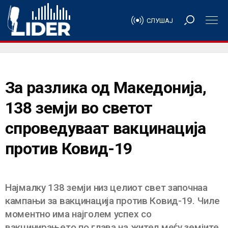
СЛУШАЈ
За разлика од Македонија,
138 земји во светот
спроведуваат вакцинација
против Ковид-19
Најмалку 138 земји низ целиот свет започнаа
кампањи за вакцинација против Ковид-19. Чиле
моментно има најголем успех со
вакцинирањето по глава на жител меѓу земјите