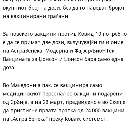
вкупниот број на дози, без да го наведат бројот
на вакцинирани граѓани.
За повеќето вакцини против Ковид-19 потребно
е да се примат две дози, вклучувајќи ги и оние
на АстраЗенека, Модерна и Фајзер/БиоНТек.
Вакцината за Џонсон и Џонсон бара само една
доза.
Во Македонија пак, се вакцинира само
медицинскиот персонал со вакцини подарени
од Србија, а на 28 март, предвидено е во Скопје
да пристигне првата пратка од 24.000 вакцини
на „Астра Зенека“ преку Ковакс системот.