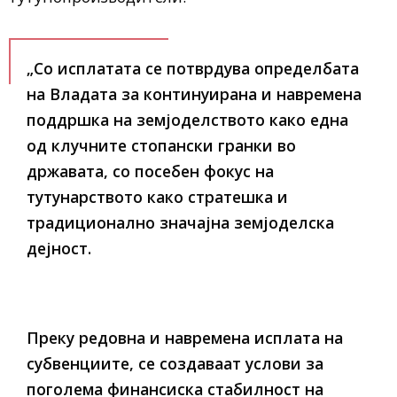
„Со исплатата се потврдува определбата
на Владата за континуирана и навремена
поддршка на земјоделството како една
од клучните стопански гранки во
државата, со посебен фокус на
тутунарството како стратешка и
традиционално значајна земјоделска
дејност.
Преку редовна и навремена исплата на
субвенциите, се создаваат услови за
поголема финансиска стабилност на