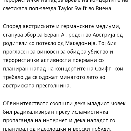
светската поп-ѕвезда Taylor Swift во Виена.
Според австриските и германските медиуми,
станува збор за Беран А., роден во Австрија од
родители со потекло од Македонија. Тој бил
прогласен за виновен за обид за убиство и
терористички активности поврзани со
планиран напад на концертите на Свифт, кои
требало да се одржат минатото лето во
австриската престолнина.
Обвинителството соопшти дека младиот човек
бил радикализиран преку исламистичка
пропаганда на интернет и дека нападот го
планирал од идеолошки и верски побуди.