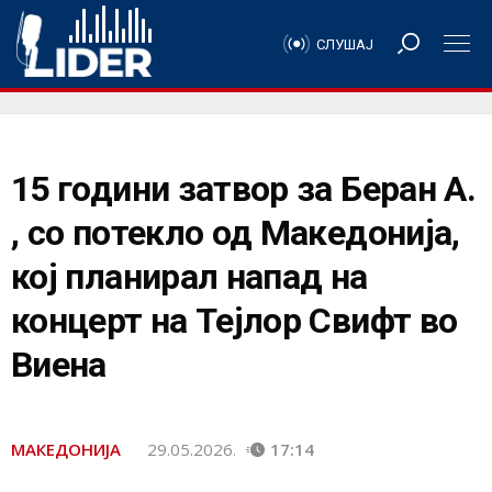
СЛУШАЈ
15 години затвор за Беран А.
, со потекло од Македонија,
кој планирал напад на
концерт на Тејлор Свифт во
Виена
МАКЕДОНИЈА
29.05.2026.
17:14