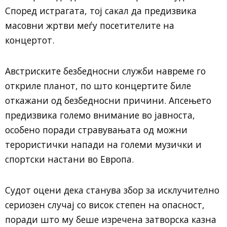
Според истрагата, тој сакал да предизвика
масовни жртви меѓу посетителите на
концертот.
Австриските безбедносни служби навреме го
откриле планот, по што концертите биле
откажани од безбедносни причини. Апсењето
предизвика големо внимание во јавноста,
особено поради стравувањата од можни
терористички напади на големи музички и
спортски настани во Европа.
Судот оцени дека станува збор за исклучително
сериозен случај со висок степен на опасност,
поради што му беше изречена затворска казна