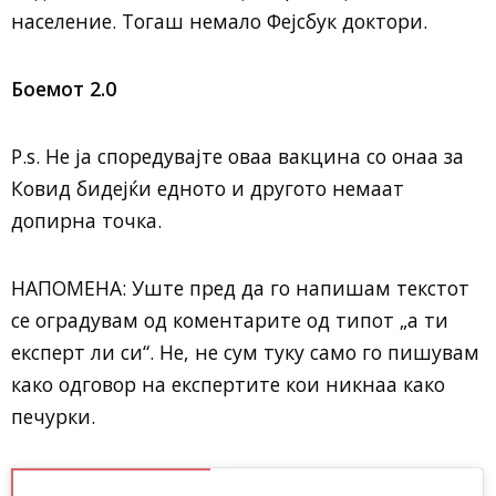
население. Тогаш немало Фејсбук доктори.
Боемот 2.0
P.s. Не ја споредувајте оваа вакцина со онаа за
Ковид бидејќи едното и другото немаат
допирна точка.
НАПОМЕНА: Уште пред да го напишам текстот
се оградувам од коментарите од типот „а ти
експерт ли си“. Не, не сум туку само го пишувам
како одговор на експертите кои никнаа како
печурки.