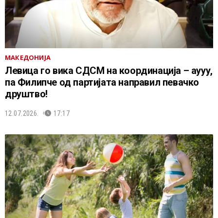
МАКЕДОНИЈА
Левица го вика СДСМ на координација – аууу,
па Филипче од партијата направил певачко
друштво!
12.07.2026.
17:17