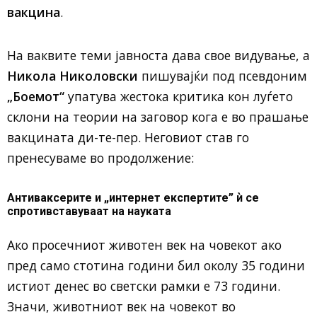
вакцина
.
На ваквите теми јавноста дава свое видување, а
Никола Николовски
пишувајќи под псевдоним
„Боемот“
упатува жестока критика кон луѓето
склони на теории на заговор кога е во прашање
вакцината ди-те-пер. Неговиот став го
пренесуваме во продолжение:
Антиваксерите и „интернет експертите” ѝ се
спротивставуваат на науката
Ако просечниот животен век на човекот ако
пред само стотина години бил околу 35 години
истиот денес во светски рамки е 73 години.
Значи, животниот век на човекот во