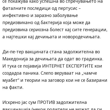
се покажува како успешна во спречувањето на
фаталните последици од пертусис –
инфективно и заразно заболување
предизвикано од бактерија која може да
предизвика сериозна болест кај сите генерации,
а најтешки кај дечињата и новородечињата.
Ди-пе-тер вакцината стана задолжителна во
Македонија за дечињата да одат во градинка.
И тука се појавија ИНТЕРНЕТ ЕКСПЕРТИТЕ кои
создадоа паника. Слепо веруваат на „чамче
муабет“ и теории на заговор кои не се базирани
на факти.
Искрено јас сум ПРОТИВ задолжителна
вакцинација (некои родители не можат да ги