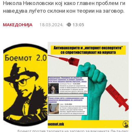
Никола Николовски кој како главен проблем ги
наведува луѓето склони кон теории на заговор.
МАКЕДОНИЈА
18.03.2024.
13:05
Боемот против теориите на заговор за вакцината Ди-те-пер: