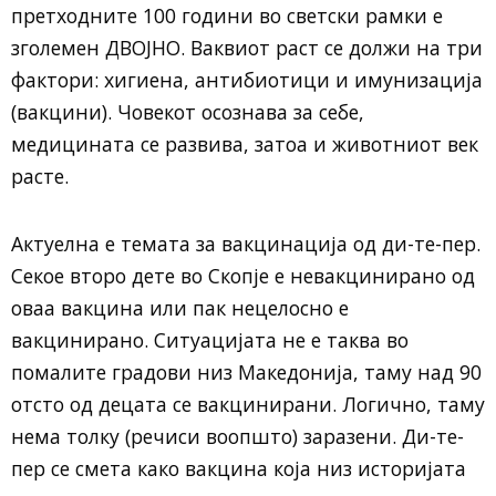
претходните 100 години во светски рамки е
зголемен ДВОЈНО. Ваквиот раст се должи на три
фактори: хигиена, антибиотици и имунизација
(вакцини). Човекот осознава за себе,
медицината се развива, затоа и животниот век
расте.
Актуелна е темата за вакцинација од ди-те-пер.
Секое второ дете во Скопје е невакцинирано од
оваа вакцина или пак нецелосно е
вакцинирано. Ситуацијата не е таква во
помалите градови низ Македонија, таму над 90
отсто од децата се вакцинирани. Логично, таму
нема толку (речиси воопшто) заразени. Ди-те-
пер се смета како вакцина која низ историјата