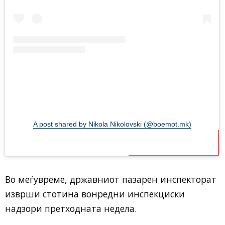
A post shared by Nikola Nikolovski (@boemot.mk)
Во меѓувреме, државниот пазарен инспекторат
изврши стотина вонредни инспекциски
надзори претходната недела.