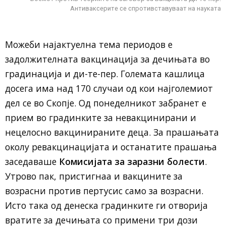
Антиваксерите се спротивставуваат на науката
Можеби најактуелна тема периодов е
задолжителната вакцинација за дечињата во
градинација и ди-те-пер. Големата кашлица
досега има над 170 случаи од кои најголемиот
дел се во Скопје. Од понеделникот забранет е
прием во градинките за невакцинирани и
нецелосно вакцинираните деца. За прашањата
околу ревакцинацијата и останатите прашања
заседаваше
Комисијата за заразни болести
.
Утрово пак, пристигнаа и вакцините за
возрасни против пертусис само за возрасни.
Исто така од денеска градинките ги отворија
вратите за дечињата со примени три дози