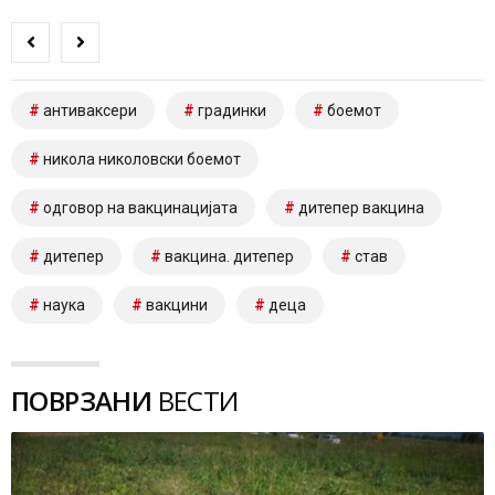
антиваксери
градинки
боемот
никола николовски боемот
одговор на вакцинацијата
дитепер вакцина
дитепер
вакцина. дитепер
став
наука
вакцини
деца
ПОВРЗАНИ
ВЕСТИ