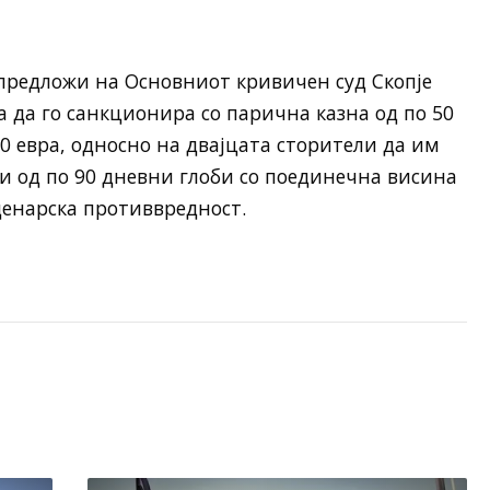
предложи на Основниот кривичен суд Скопје
а да го санкционира со парична казна од по 50
0 евра, односно на двајцата сторители да им
и од по 90 дневни глоби со поединечна висина
енарска противвредност.​​