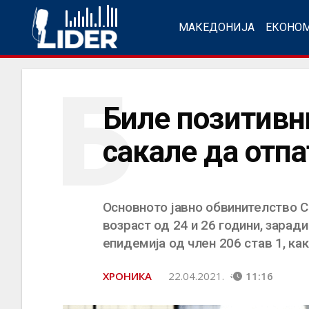
МАКЕДОНИЈА
ЕКОНО
Б
Биле позитивн
сакале да отпа
Основното јавно обвинителство Ск
возраст од 24 и 26 години, зара
епидемија од член 206 став 1, ка
ХРОНИКА
22.04.2021.
11:16