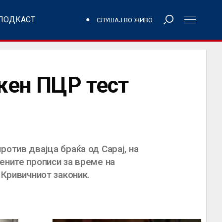
ПОДКАСТ
СЛУШАЈ ВО ЖИВО
ажен ПЦР тест
отив двајца браќа од Сарај, на
ените прописи за време на
 Кривичниот законик.