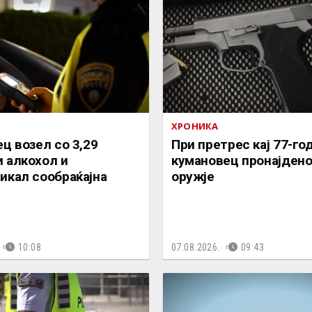
ХРОНИКА
ец возел со 3,29
При претрес кај 77-г
 алкохол и
кумановец пронајдено
икал сообраќајна
оружје
10:08
07.08.2026.
09:43