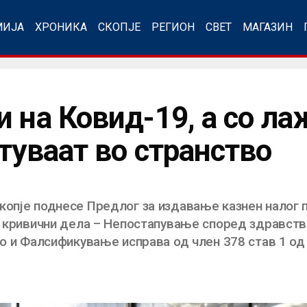
МИЈА
ХРОНИКА
СКОПЈЕ
РЕГИОН
СВЕТ
МАГАЗИН
и на Ковид-19, а со л
туваат во странство
опје поднесе Предлог за издавање казнен налог пр
ди кривични дела – Непостапување според здравств
ко и Фалсификување исправа од член 378 став 1 од