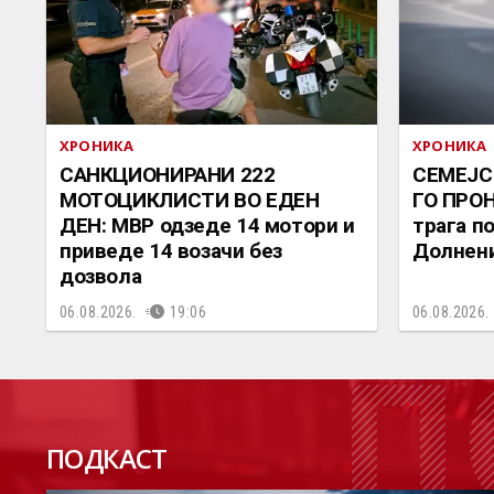
ХРОНИКА
ХРОНИКА
САНКЦИОНИРАНИ 222
СЕМЕЈС
МОТОЦИКЛИСТИ ВО ЕДЕН
ГО ПРОН
ДЕН: МВР одзеде 14 мотори и
трага п
приведе 14 возачи без
Долнен
дозвола
06.08.2026.
19:06
06.08.2026.
П
ПОДКАСТ