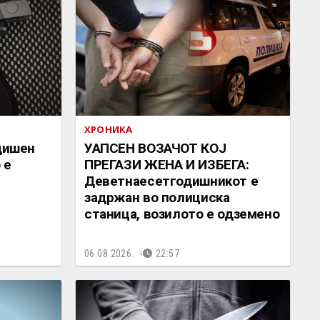
ХРОНИКА
одишен
УАПСЕН ВОЗАЧОТ КОЈ
 е
ПРЕГАЗИ ЖЕНА И ИЗБЕГА:
Деветнаесетгодишникот е
задржан во полициска
станица, возилото е одземено
06.08.2026.
22:57