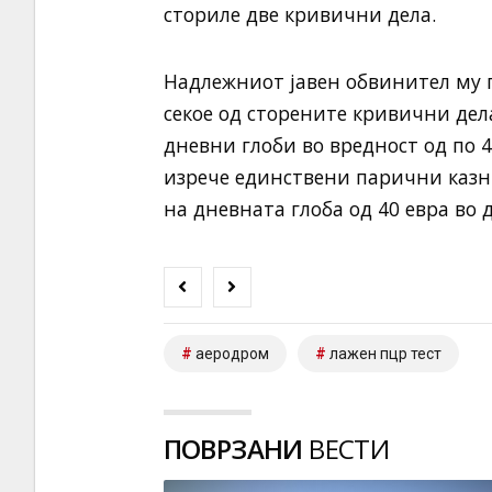
сториле две кривични дела.
Надлежниот јавен обвинител му 
секое од сторените кривични дел
дневни глоби во вредност од по 4
изрече единствени парични казн
на дневната глоба од 40 евра во д
аеродром
лажен пцр тест
ПОВРЗАНИ
ВЕСТИ