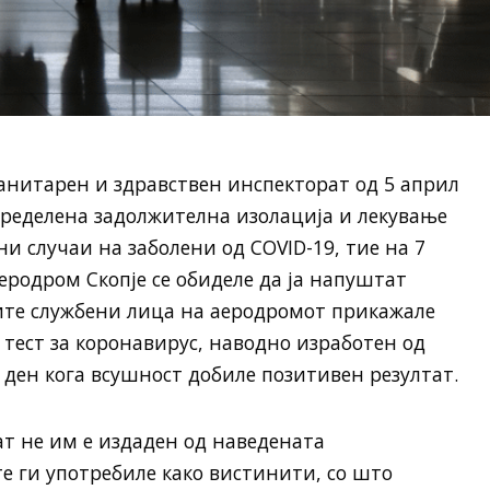
анитарен и здравствен инспекторат од 5 април
пределена задолжителна изолација и лекување
и случаи на заболени од COVID-19, тие на 7
еродром Скопје се обиделе да ја напуштат
ите службени лица на аеродромот прикажале
тест за коронавирус, наводно изработен од
 ден кога всушност добиле позитивен резултат.
ат не им е издаден од наведената
те ги употребиле како вистинити, со што