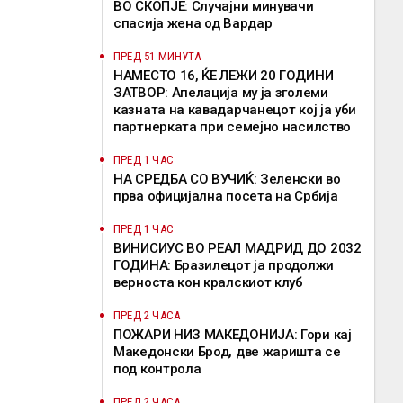
ВО СКОПЈЕ: Случајни минувачи
спасија жена од Вардар
ПРЕД 51 МИНУТА
НАМЕСТО 16, ЌЕ ЛЕЖИ 20 ГОДИНИ
ЗАТВОР: Апелација му ја зголеми
казната на кавадарчанецот кој ја уби
партнерката при семејно насилство
ПРЕД 1 ЧАС
НА СРЕДБА СО ВУЧИЌ: Зеленски во
прва официјална посета на Србија
ПРЕД 1 ЧАС
ВИНИСИУС ВО РЕАЛ МАДРИД ДО 2032
ГОДИНА: Бразилецот ја продолжи
верноста кон кралскиот клуб
ПРЕД 2 ЧАСА
ПОЖАРИ НИЗ МАКЕДОНИЈА: Гори кај
Македонски Брод, две жаришта се
под контрола
ПРЕД 2 ЧАСА