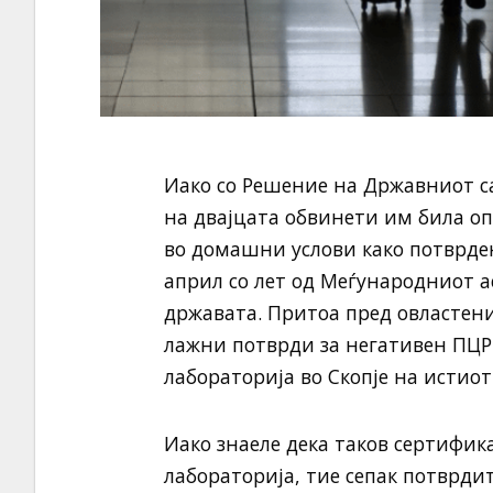
Иако со Решение на Државниот с
на двајцата обвинети им била о
во домашни услови како потврден
април со лет од Меѓународниот а
државата. Притоа пред овластен
лажни потврди за негативен ПЦР 
лабораторија во Скопје на истиот
Иако знаеле дека таков сертифик
лабораторија, тие сепак потврди