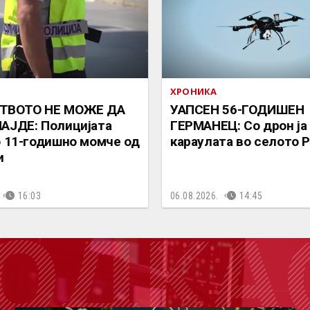
ХРОНИКА
ТВОТО НЕ МОЖЕ ДА
УАПСЕН 56-ГОДИШЕН
АЈДЕ: Полицијата
ГЕРМАНЕЦ: Со дрон ја
о 11-годишно момче од
караулата во селото
и
16:03
06.08.2026.
14:45
ОДКА