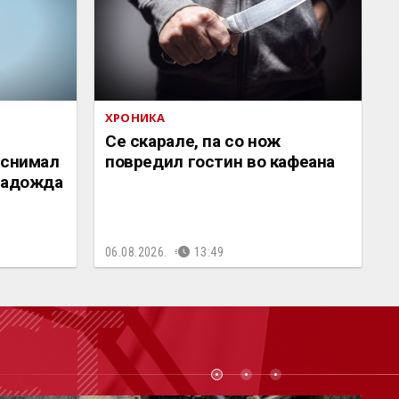
ХРОНИКА
Се скарале, па со нож
 снимал
повредил гостин во кафеана
 Радожда
06.08.2026.
13:49
СТ