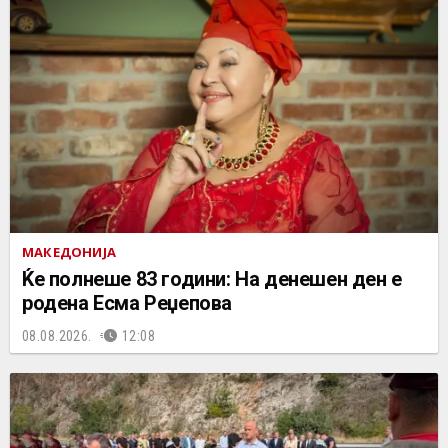
МАКЕДОНИЈА
Ќе полнеше 83 години: На денешен ден е
родена Есма Реџепова
08.08.2026.
12:08