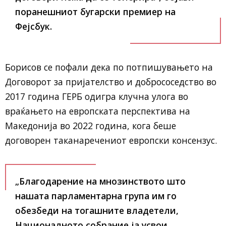
поранешниот бугарски премиер на
Фејсбук.
Борисов се пофали дека по потпишувањето на
Договорот за пријателство и добрососедство во
2017 година ГЕРБ одигра клучна улога во
враќањето на европската перспектива на
Македонија во 2022 година, кога беше
договорен таканаречениот европски консензус.
„Благодарение на мнозинството што
нашата парламентарна група им го
обезбеди на тогашните владетели,
Националното собрание ја усвои