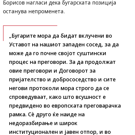
Борисов нагласи дека бугарската позиција
останува непроменета.
„Бугарите мора да бидат вклучени во
Уставот на нашиот западен сосед, за да
може да го почне својот суштински
процес на преговори. За да продолжат
овие преговори и Договорот за
пријателство и добрососедство и сите
негови протоколи мора строго да се
спроведуваат, како што всушност е
предвидено во европската преговарачка
рамка. Сè друго ќе наиде на
недоразбирање и широк
институционален и јавен отпор, и во