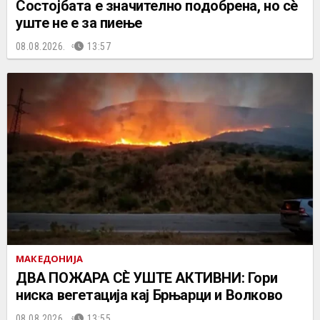
Состојбата е значително подобрена, но сè
уште не е за пиење
08.08.2026.
13:57
МАКЕДОНИЈА
ДВА ПОЖАРА СÈ УШТЕ АКТИВНИ: Гори
ниска вегетација кај Брњарци и Волково
08.08.2026.
13:55