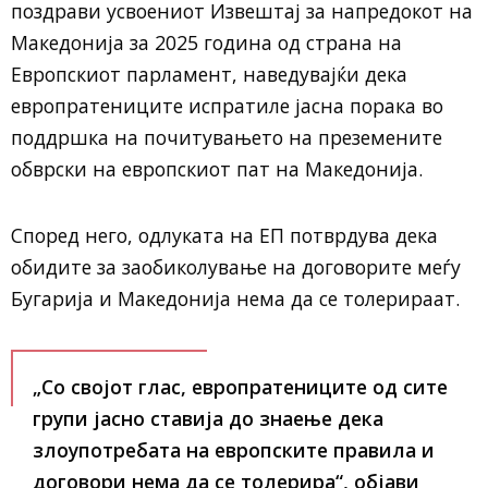
поздрави усвоениот Извештај за напредокот на
Македонија за 2025 година од страна на
Европскиот парламент, наведувајќи дека
европратениците испратиле јасна порака во
поддршка на почитувањето на преземените
обврски на европскиот пат на Македонија.
Според него, одлуката на ЕП потврдува дека
обидите за заобиколување на договорите меѓу
Бугарија и Македонија нема да се толерираат.
„Со својот глас, европратениците од сите
групи јасно ставија до знаење дека
злоупотребата на европските правила и
договори нема да се толерира“, објави