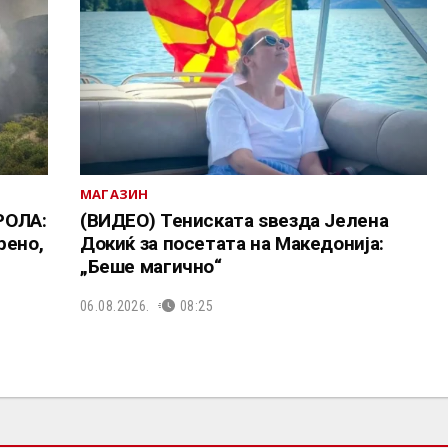
МАГАЗИН
РОЛА:
(ВИДЕО) Тениската ѕвезда Јелена
рено,
Докиќ за посетата на Македонија:
„Беше магично“
06.08.2026.
08:25