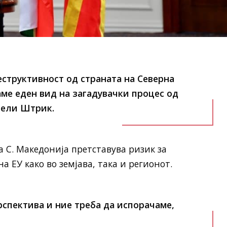
еструктивност од страната на Северна
аме еден вид на загадувачки процес од
 вели Штрик.
а С. Македонија претставува ризик за
 ЕУ како во земјава, така и регионот.
ерспектива и ние треба да испорачаме,