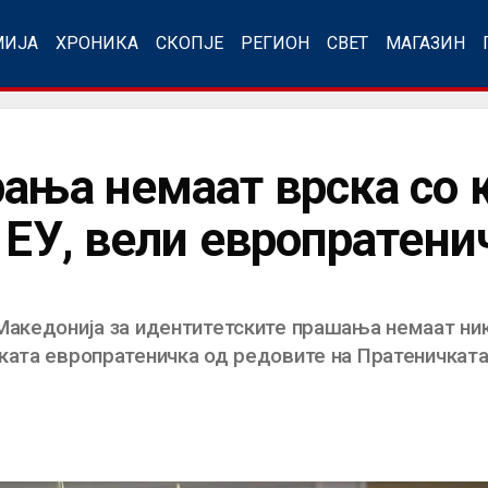
МИЈА
ХРОНИКА
СКОПЈЕ
РЕГИОН
СВЕТ
МАГАЗИН
рања немаат врска со
о ЕУ, вели европратен
акедонија за идентитетските прашања немаат ник
ката европратеничка од редовите на Пратеничката