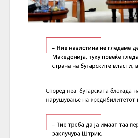
– Ние навистина не гледаме д
Македонија, туку повеќе глед
страна на бугарските власти,
Според неа, бугарската блокада н
нарушување на кредибилитетот на
– Тие треба да ја имаат таа п
заклучува Штрик.