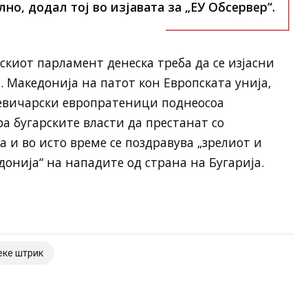
но, додал тој во изјавата за „ЕУ Обсервер“.
киот парламент денеска треба да се изјасни
. Македонија на патот кон Европската унија,
левичарски европратеници поднеосоа
ра бугарските власти да престанат со
а и во исто време се поздравува „зрелиот и
донија“ на нападите од страна на Бугарија.
еке штрик