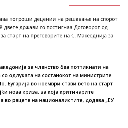
мјава потроши децении на решавање на спорот
18 двете држави го постигнаа Договорот од
 за старт на преговорите на С. Макеоднија за
акедонија за членство беа поттикнати на
 со одлуката на состанокот на министрите
о, Бугарија во ноември стави вето на старт
јќи нова криза, за која критичарите
ра во рацете на националистите, додава „ЕУ