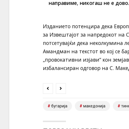
направиме, никогаш не е довол
Изданието потенцира дека Европс
за Извештајот за напредокот на С
потсетувајќи дека неколкумина 
Амандман на текстот во кој се ба
„провокативни изјави“ кон земјав
избалансиран одговор на С. Маке
бугарија
македонија
тин