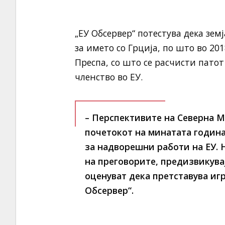
„ЕУ Обсервер“ потестува дека зе
за името со Грција, по што во 20
Преспа, со што се расчисти патот
членство во ЕУ.
– Перспективите на Северна М
почетокот на минатата година
за надворешни работи на ЕУ. Н
на преговорите, предизвикува
оценуват дека претставува иг
Обсервер“.