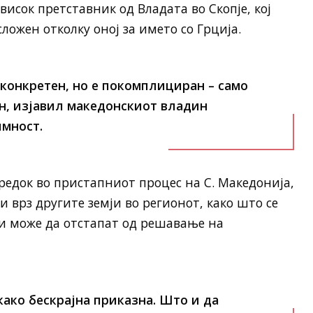
висок претставник од Владата во Скопје, кој
сложен отколку оној за името со Грција.
 конкретен, но е покомплициран – само
н, изјавил македонскиот владин
имност.
редок во пристапниот процес на С. Македонија,
и врз другите земји во регионот, како што се
ои може да отстапат од решавање на
како бескрајна приказна. Што и да