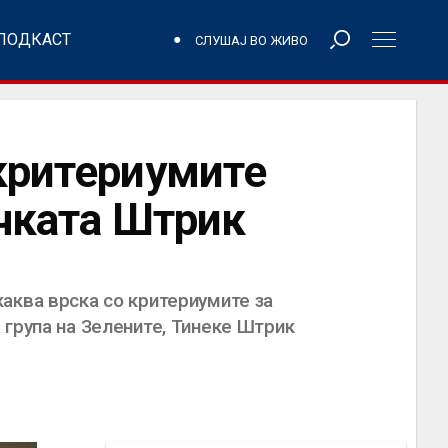
ПОДКАСТ
СЛУШАЈ ВО ЖИВО
 критериумите
ичката Штрик
аква врска со критериумите за
 група на Зелените, Тинеке Штрик