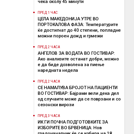
чека околу 45 минути
ПРЕД 1 ЧАС
ЦЕЛА МАКЕДОНИЈА УТРЕ ВО
ПОРТОКАЛОВА ФАЗА: Температурите
ќе достигнат до 40 степени, попладне
можни пороен дожд и грмежи
ПРЕД 2 ЧАСА
АНГЕЛОВ ЗА ВОДАТА ВО ГОСТИВАР:
Ако анализите останат добри, можно
е да биде дозволена за пиење
наредната недела
ПРЕД 2 ЧАСА
СЕ НАМАЛУВА БРОЈОТ НА ПАЦИЕНТИ
ВО ГОСТИВАР: Бајрами вели дека дел
од случаите може да се поврзани и со
сезонски вирози
ПРЕД 3 ЧАСА
ИК ГИ ПОЧНА ПОДГОТОВКИТЕ ЗА
ИЗБОРИТЕ ВО БРВЕНИЦА: Нов
градоначалник ќе се избира на 18