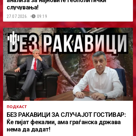
анализа за најновите геополитички
случувања!
27.07.2026.
09:19
ПОДКАСТ
БЕЗ РАКАВИЦИ ЗА СЛУЧАЈОТ ГОСТИВАР:
Ќе пијат фекалии, ама граѓанска држава
нема да дадат!