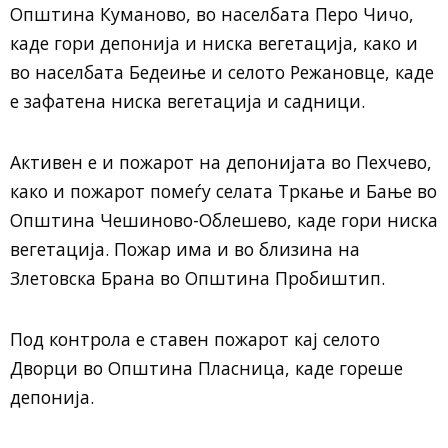
Општина Куманово, во населбата Перо Чичо,
каде гори депонија и ниска вегетација, како и
во населбата Бедеиње и селото Режановце, каде
е зафатена ниска вегетација и садници.
Активен е и пожарот на депонијата во Пехчево,
како и пожарот помеѓу селата Тркање и Бање во
Општина Чешиново-Облешево, каде гори ниска
вегетација. Пожар има и во близина на
Злетовска Брана во Општина Пробиштип.
Под контрола е ставен пожарот кај селото
Дворци во Општина Пласница, каде гореше
депонија.