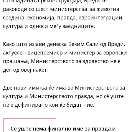
По владината реконструкција, Вреди ќе
раководи со шест министерства: за животна
средина, економија, правда, евроинтеграции,
култура и односи меѓу заедниците.
Како што изјави денеска Беким Сали од Вреди,
актуелен вицепремиер и министер за европски
прашања, Министерството за здравство не е
дел од овој пакет.
Две нови имиња ќе има во Министерството за
култура и Министерството правда, но сѐ уште
не е дефинирано кои ќе бидат тие.
-Се уште нема финално име за правда и