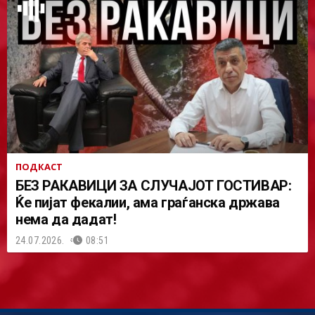
ПОДКАСТ
БЕЗ РАКАВИЦИ ЗА СЛУЧАЈОТ ГОСТИВАР:
Ќе пијат фекалии, ама граѓанска држава
нема да дадат!
24.07.2026.
08:51