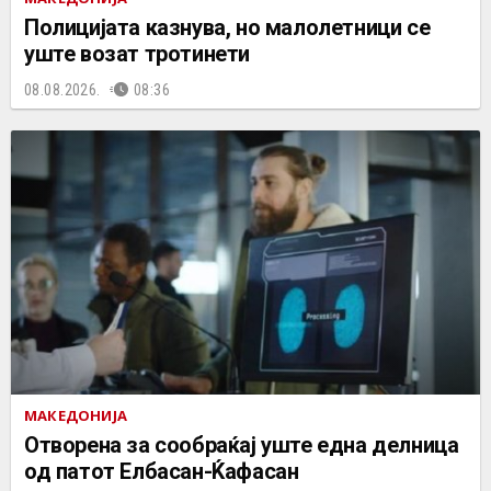
Полицијата казнува, но малолетници се
уште возат тротинети
08.08.2026.
08:36
МАКЕДОНИЈА
Отворена за сообраќај уште една делница
од патот Елбасан-Ќафасан