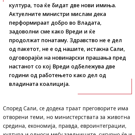
култура, тоа ќе бидат две нови имиња.
Актуелните министри мислам дека
перформираат добро во Владата,
задоволни сме како Вреди и ќе
продолжат понатаму. Здравство не е дел
од пакетот, не е од нашите, истакна Сали,
одговорајќи на новинарски прашања пред
настанот со кој Вреди одбележува две
години од работењето како дел од
владината коалиција.
Според Сали, се додека траат преговорите има
отворени теми, но министерствата за животна
средина, економија, правда, евроинтеграции,
култура и односи меѓу заедниците, сигурно ќе и