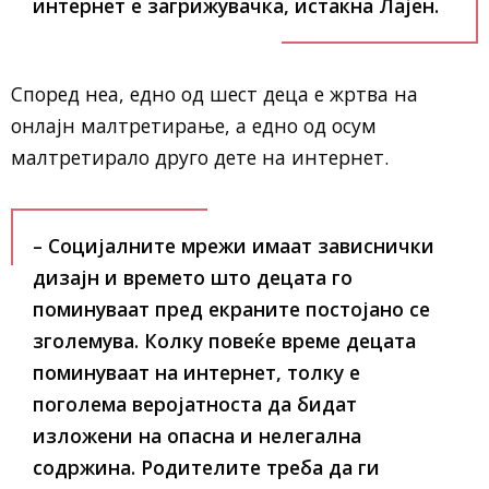
интернет е загрижувачка, истакна Лајен.
Според неа, едно од шест деца е жртва на
онлајн малтретирање, а едно од осум
малтретирало друго дете на интернет.
– Социјалните мрежи имаат зависнички
дизајн и времето што децата го
поминуваат пред екраните постојано се
зголемува. Колку повеќе време децата
поминуваат на интернет, толку е
поголема веројатноста да бидат
изложени на опасна и нелегална
содржина. Родителите треба да ги