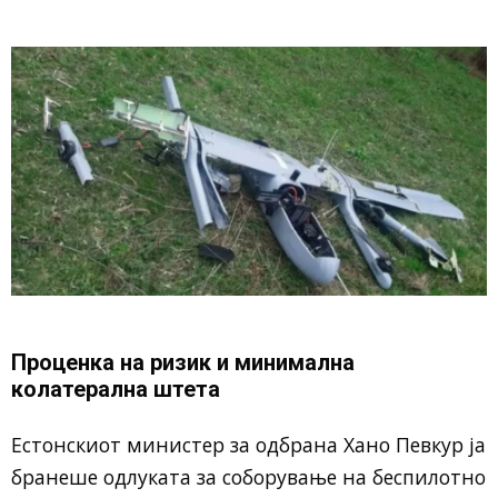
Проценка на ризик и минимална
колатерална штета
Естонскиот министер за одбрана Хано Певкур ја
бранеше одлуката за соборување на беспилотно