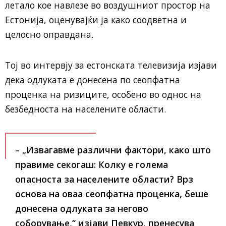
летало кое навлезе во воздушниот простор на
Естонија
, оценувајќи ја како соодветна и
целосно оправдана.
Тој во интервју за естонската телевизија изјави
дека одлуката е донесена по сеопфатна
проценка на ризиците, особено во однос на
безбедноста на населените области.
– „Извагавме различни фактори, како што
правиме секогаш: Колку е голема
опасноста за населените области? Врз
основа на оваа сеопфатна проценка, беше
донесена одлуката за негово
соборување,“ изјави Певкур, пренесува