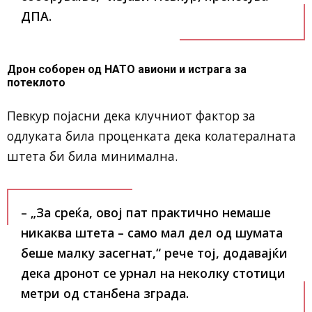
ДПА.
Дрон соборен од НАТО авиони и истрага за
потеклото
Певкур појасни дека клучниот фактор за
одлуката била проценката дека колатералната
штета би била минимална.
– „За среќа, овој пат практично немаше
никаква штета – само мал дел од шумата
беше малку засегнат,“ рече тој, додавајќи
дека дронот се урнал на неколку стотици
метри од станбена зграда.