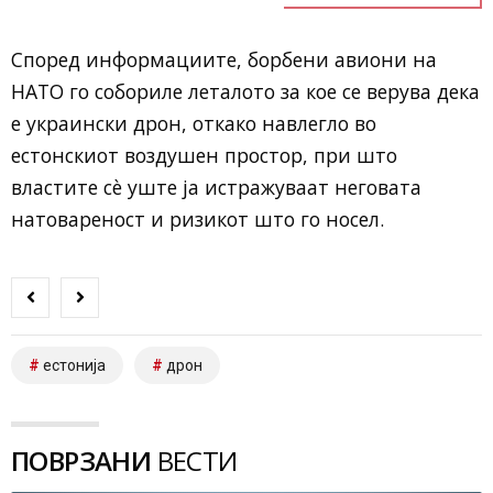
Според информациите, борбени авиони на
НАТО
го собориле леталото за кое се верува дека
е украински дрон, откако навлегло во
естонскиот воздушен простор, при што
властите сè уште ја истражуваат неговата
натовареност и ризикот што го носел.
естонија
дрон
ПОВРЗАНИ
ВЕСТИ