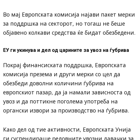
Во мај Европската комисија најави пакет мерки
за поддршка на секторот, но тогаш не беше
објавено колкави средства ќе бидат обезбедени.
ЕУ ги укинува и дел од царините за увоз на ѓубрива
Покрај финансиската поддршка, Европската
комисија презема и други мерки со цел да
обезбеди доволни количини ѓубрива на
европскиот пазар, да ја намали зависноста од
увоз и да поттикне поголема употреба на
органски извори за производство на ѓубрива.
Како дел од тие активности, Европската Унија
ги суспендираше редовните увозни давачки за