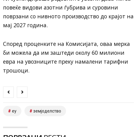
повеќе видови азотни ѓубрива и суровини
поврзани со нивното производство до крајот на
мај 2027 година.
Според проценките на Комисијата, оваа мерка
би можела да им заштеди околу 60 милиони
евра на увозниците преку намалени тарифни
трошоци.
еу
земјоделство