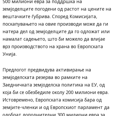
500 милиони евра за поддршка на
земјоделците погодени од растот на цените на
вештачките ѓубрива. Според Комисијата,
поскапувањето на овие производи може да ги
натера дел од земјоделците да го одложат или
намалат садењето, што би можело да влијае
врз производството на храна во Европската
Унија.
Предлогот предвидува активирање на
земјоделската резерва во рамките на
Заедничката земјоделска политика на ЕУ, од
која би се обезбедиле околу 200 милиони евра.
Истовремено, Европската комисија бара од
земјите-членки и од Европскиот парламент да
одобрат дополнителни 300 милиони евра за