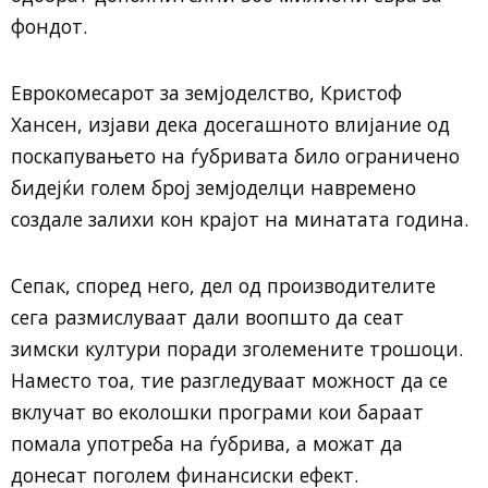
фондот.
Еврокомесарот за земјоделство,
Кристоф
Хансен
, изјави дека досегашното влијание од
поскапувањето на ѓубривата било ограничено
бидејќи голем број земјоделци навремено
создале залихи кон крајот на минатата година.
Сепак, според него, дел од производителите
сега размислуваат дали воопшто да сеат
зимски култури поради зголемените трошоци.
Наместо тоа, тие разгледуваат можност да се
вклучат во еколошки програми кои бараат
помала употреба на ѓубрива, а можат да
донесат поголем финансиски ефект.