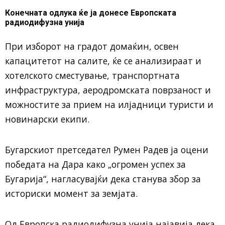
Конечната одлука ќе ја донесе Европската
радиодифузна унија
При изборот на градот домаќин, освен
капацитетот на салите, ќе се анализираат и
хотелското сместување, транспортната
инфраструктура, аеродромската поврзаност и
можностите за прием на илјадници туристи и
новинарски екипи.
Бугарскиот претседател
Румен Радев
ја оцени
победата на Дара како „огромен успех за
Бугарија“, нагласувајќи дека станува збор за
историски момент за земјата.
Од
Европска радиодифузна унија
најавија дека