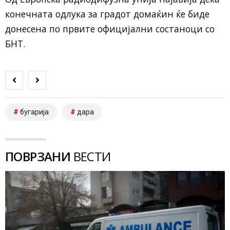
конечната одлука за градот домаќин ќе биде
донесена по првите официјални состаноци со
БНТ.
бугарија
дара
ПОВРЗАНИ
ВЕСТИ