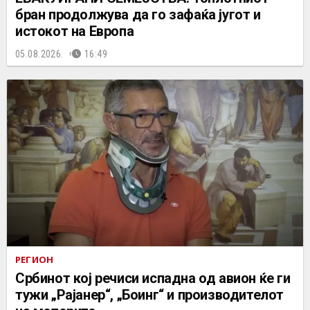
бран продолжува да го зафаќа југот и
истокот на Европа
05.08.2026.
16:49
РЕГИОН
Србинот кој речиси испадна од авион ќе ги
тужи „Рајанер“, „Боинг“ и производителот