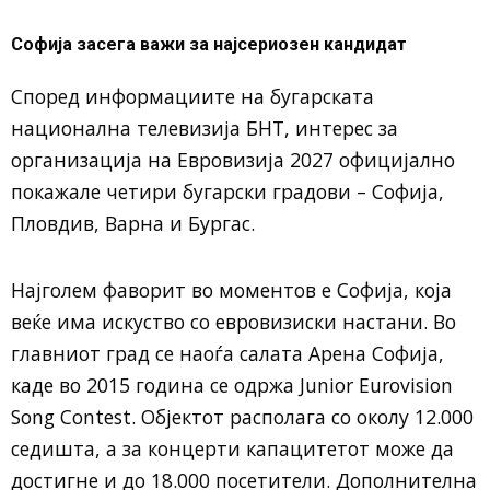
Софија засега важи за најсериозен кандидат
Според информациите на бугарската
национална телевизија БНТ, интерес за
организација на
Евровизија 2027
официјално
покажале четири бугарски градови –
Софија
,
Пловдив
,
Варна
и
Бургас
.
Најголем фаворит во моментов е Софија, која
веќе има искуство со евровизиски настани. Во
главниот град се наоѓа салата
Арена Софија
,
каде во 2015 година се одржа Junior Eurovision
Song Contest. Објектот располага со околу 12.000
седишта, а за концерти капацитетот може да
достигне и до 18.000 посетители. Дополнителна