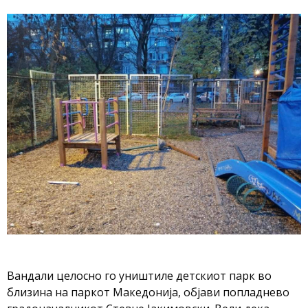
Вандали целосно го уништиле детскиот парк во
близина на паркот Македонија, објави попладнево