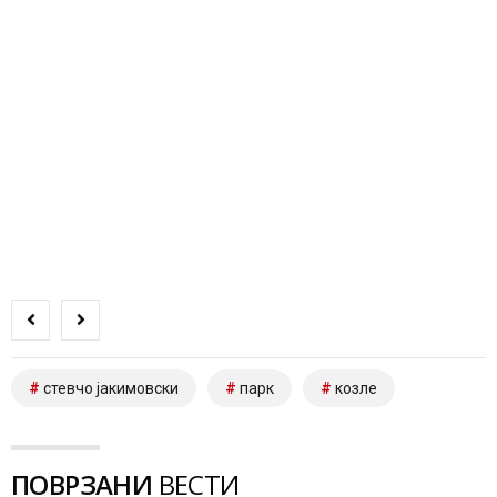
стевчо јакимовски
парк
козле
ПОВРЗАНИ
ВЕСТИ