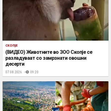
СКОПЈЕ
(ВИДЕО) Животните во ЗОО Скопје се
разладуваат со замрзнати овошни
десерти
07.08.2026.
09:20