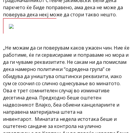
градоначалникот Стевче Јакимовски. Вели дека
паркчето ќе биде поправено, ама дека не може да
поверува дека некј може да стори такво нешто.
„Не можам да си поверувам каков ужасен чин. Ние ќе
работиме, ќе ги сервисираме и поправаме но мора и
да ги чуваме реквизитите. Не сакам ни да помислам
дека намерно политички “одредена група” се
обидува да уништува општински реквизити, иако
сум се соочил со слично однесување во минатото.
Ова е трет сомнителен случај во изминативе
десетина дена. Предходно беше оштетен
надвозникот Влајко, беа обиени канцелариите и
направена материјална штета на
инвентарот. Минатата недела истотака беше и
оштетено сандаче за контрола на улично