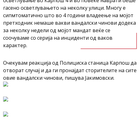
осветлување во Карпош 4 и во повеќе наврати беше
гасено осветлувањето на неколку улици. Многу е
сипмтоматично што во 4 години владеење на мојот
претходник немаше вакви вандалски чинови додека
за неколку недели од мојот мандат веќе се
соочуваме со серија на инциденти од ваков
карактер.
Очекувам реакција од Полициска станица Карпош да
отворат случај и да ги пронајдат сторителите на сите
овие вандалски чинови, пишува Јакимовски.