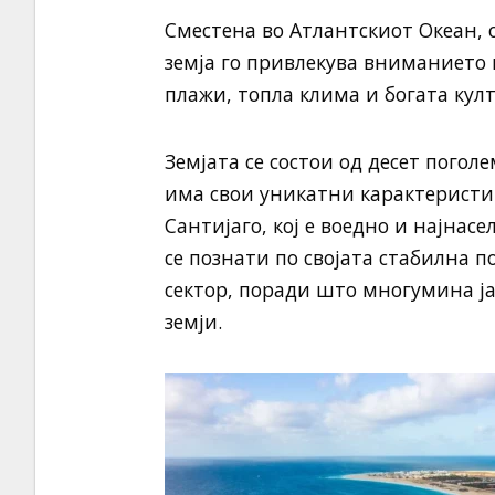
Сместена во Атлантскиот Океан, о
земја го привлекува вниманието 
плажи, топла клима и богата култ
Земјата се состои од десет поголе
има свои уникатни карактеристики
Сантијаго, кој е воедно и најнас
се познати по својата стабилна 
сектор, поради што многумина ј
земји.