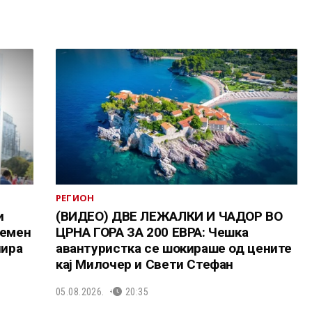
РЕГИОН
и
(ВИДЕО) ДВЕ ЛЕЖАЛКИ И ЧАДОР ВО
лемен
ЦРНА ГОРА ЗА 200 ЕВРА: Чешка
нира
авантуристка се шокираше од цените
кај Милочер и Свети Стефан
05.08.2026.
20:35