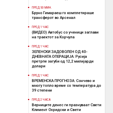
дестинација
ПРЕД 50 МИН.
Бруно Гимараеш го комплетираше
трансферот во Арсенал
ПРЕД 1 ЧАС
(ВИДЕО) Автобус со ученици заглави
на траектот за Корчула
ПРЕД 1 ЧАС
ЗЕЛЕНСКИ ЗАДОВОЛЕН ОД 40-
ДНЕВНАТА ОПЕРАЦИЈА: Русија
претрпе загуби од 12,2 милијарди
долари
ПРЕД 1 ЧАС
ВРЕМЕНСКА ПРОГНОЗА: Сончево и
многу топло време со температура до
39 степени
ПРЕД 2 ЧАСА
Верниците денес ги празнуваат Свети
Климент Охридски и Свети