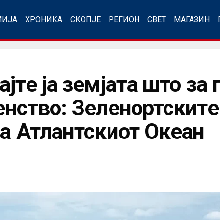
МИЈА
ХРОНИКА
СКОПЈЕ
РЕГИОН
СВЕТ
МАГАЗИН
јте ја земјата што за 
енство: Зеленортските
на Атлантскиот Океан