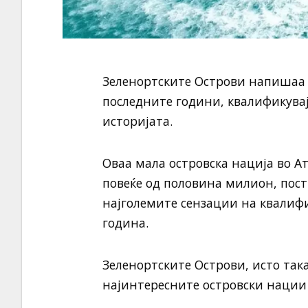
Зеленортските Острови напишаа 
последните години, квалификувајќ
историјата.
Оваа мала островска нација во А
повеќе од половина милион, пост
најголемите сензации на квалифи
година.
Зеленортските Острови, исто така
најинтересните островски нации