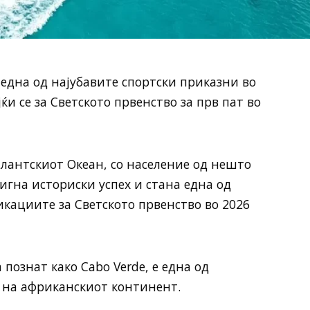
една од најубавите спортски приказни во
и се за Светското првенство за прв пат во
тлантскиот Океан, со население од нешто
игна историски успех и стана една од
кациите за Светското првенство во 2026
 познат како Cabo Verde, е една од
 на африканскиот континент.