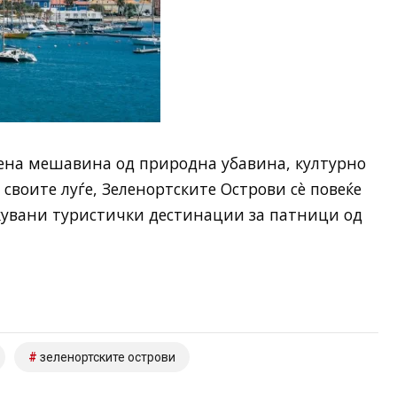
вена мешавина од природна убавина, културно
своите луѓе, Зеленортските Острови сè повеќе
акувани туристички дестинации за патници од
зеленортските острови