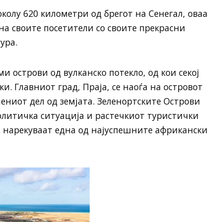
колу 620 километри од брегот на Сенегал, оваа
на своите посетители со своите прекрасни
ура.
ми острови од вулканско потекло, од кои секој
. Главниот град, Праја, се наоѓа на островот
елениот дел од земјата. Зеленортските Острови
политичка ситуација и растечкиот туристички
а нарекуваат една од најуспешните африкански