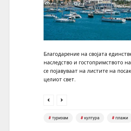
Благодарение на својата единст
наследство и гостопримството на 
се појавуваат на листите на пос
целиот свет.
туризам
култура
плажи