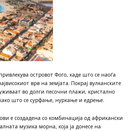
ривлекува островот Фого, каде што се наоѓа
ајвисокиот врв на земјата. Покрај вулканските
уживаат во долги песочни плажи, кристално
како што се сурфање, нуркање и едрење.
ови е создадена со комбинација од африкански
лната музика морна, која ја донесе на