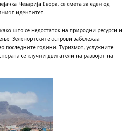
ејачка Чезарија Евора, се смета за еден од
лниот идентитет.
 како што се недостаток на природни ресурси и
ење, Зеленортските острови забележаа
во последните години. Туризмот, услужните
спората се клучни двигатели на развојот на