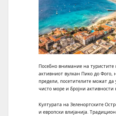
Посебно внимание на туристите п
активниот вулкан Пико до Фого, н
предели, посетителите можат да 
чисто море и бројни активности 
Културата на Зеленортските Остр
и европски влијанија. Традициона