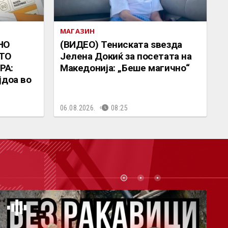
МАГАЗИН
НО
(ВИДЕО) Тениската ѕвезда
ТО
Јелена Докиќ за посетата на
РА:
Македонија: „Беше магично“
јдоа во
06.08.2026.
08:25
СТ