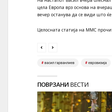
цела Европа врз основа на вчераш
вечер останува да се види што ќе
Целосната статија на ММС прочит
васил гарванлиев
евровизија
ПОВРЗАНИ
ВЕСТИ