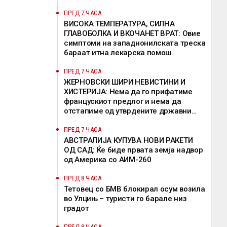
ПРЕД 7 ЧАСА
ВИСОКА ТЕМПЕРАТУРА, СИЛНА
ГЛАВОБОЛКА И ВКОЧАНЕТ ВРАТ: Овие
симптоми на западнонилската треска
бараат итна лекарска помош
ПРЕД 7 ЧАСА
ЖЕРНОВСКИ ШИРИ НЕВИСТИНИ И
ХИСТЕРИЈА: Нема да го прифатиме
францускиот предлог и нема да
отстапиме од утврдените државни
позиции, велат од ВМРО-ДПМНЕ
ПРЕД 7 ЧАСА
АВСТРАЛИЈА КУПУВА НОВИ РАКЕТИ
ОД САД: Ќе биде првата земја надвор
од Америка со АИМ-260
ПРЕД 8 ЧАСА
Тетовец со БМВ блокирал осум возила
во Улцињ – туристи го барале низ
градот
ПРЕД 8 ЧАСА