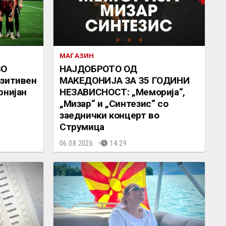
МАГАЗИН
ВО
НАЈДОБРОТО ОД
озитивен
МАКЕДОНИЈА ЗА 35 ГОДИНИ
рнијан
НЕЗАВИСНОСТ: „Меморија“,
„Мизар“ и „Синтезис“ со
заеднички концерт во
Струмица
06.08.2026.
14:29