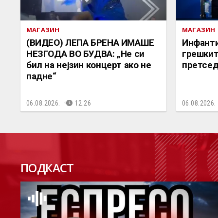
МАГАЗИН
МАГАЗИН
(ВИДЕО) ЛЕПА БРЕНА ИМАШЕ
Инфанти
НЕЗГОДА ВО БУДВА: „Не си
грешкит
бил на нејзин концерт ако не
претсе
падне“
06.08.2026.
12:26
06.08.2026.
П
ПОДКАСТ