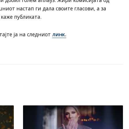
ниот настап ги дала своите гласови, а за
 каже публиката.
ајте ја на следниот
линк.