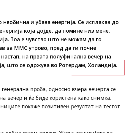
о необична и убава енергија. Се исплакав до
енергија која дојде, да помине низ мене.
ија. Тоа е чувство што не можам да го
в за ММС утрово, пред да ги почне
настап, на првата полуфинална вечер на
а, што се одржува во Ротердам, Холандија.
 генерална проба, односно вчера вечерта се
 вечер и ќе биде користена како снимка,
чесниците покаже позитивен резултат на тестот
 и добил голем аплауз. Жири комисијата од