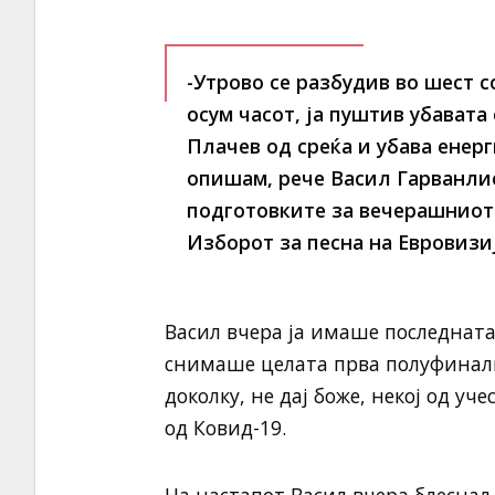
-Утрово се разбудив во шест с
осум часот, ја пуштив убавата 
Плачев од среќа и убава енерг
опишам, рече Васил Гарванлие
подготовките за вечерашниот 
Изборот за песна на Евровизиј
Васил вчера ја имаше последната
снимаше целата прва полуфинална
доколку, не дај боже, некој од у
од Ковид-19.
На настапот Васил вчера блеснал