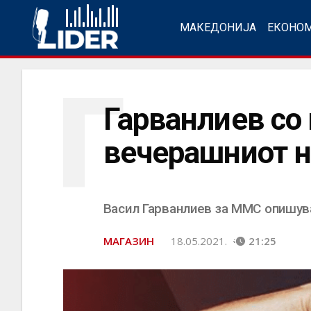
МАКЕДОНИЈА
ЕКОНО
Г
Гарванлиев со
вечерашниот н
Васил Гарванлиев за ММС опишува
МАГАЗИН
18.05.2021.
21:25