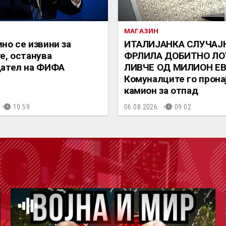
МАГАЗИН
но се извини за
ИТАЛИЈАНКА СЛУЧАЈ
е, останува
ФРЛИЛА ДОБИТНО ЛО
дател на ФИФА
ЛИВЧЕ ОД МИЛИОН ЕВ
Комуналците го прона
камион за отпад
10:59
06.08.2026.
09:02
ОДКА