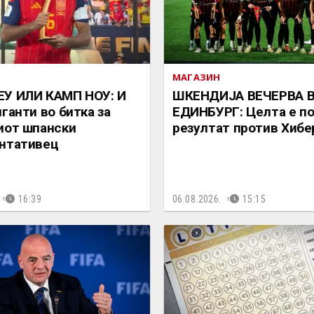
МАГАЗИН
ЕУ ИЛИ КАМП НОУ: И
ШКЕНДИЈА ВЕЧЕРВА 
иганти во битка за
ЕДИНБУРГ: Целта е п
иот шпански
резултат против Хибе
нтативец
16:39
06.08.2026.
15:15