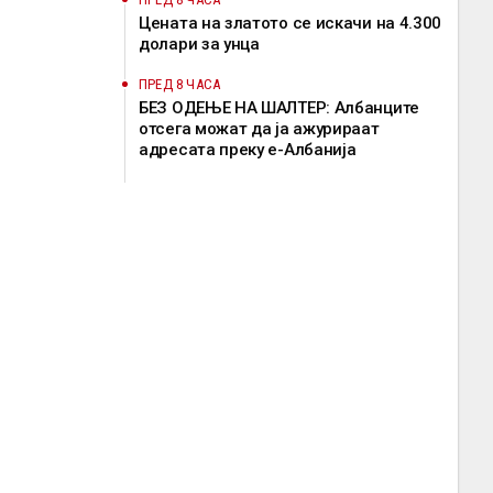
Цената на златото се искачи на 4.300
долари за унца
ПРЕД 8 ЧАСА
БЕЗ ОДЕЊЕ НА ШАЛТЕР: Албанците
отсега можат да ја ажурираат
адресата преку е-Албанија