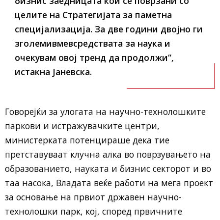
бизнис заедницата кои се поврзани со
целите на Стратегијата за паметна
специјализација. За две години двојно ги
зголемивмевсредствата за наука и
очекувам овој тренд да продолжи“,
истакна Јаневска.
Говорејќи за улогата на научно-технолошките
паркови и истражувачките центри,
министерката потенцираше дека тие
претставуваат клучна алка во поврзувањето на
образованието, науката и бизнис секторот и во
таа насока, Владата веќе работи на мега проект
за основање на првиот државен научно-
технолошки парк, кој, според првичните