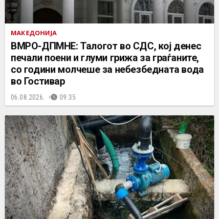
МАКЕДОНИЈА
ВМРО-ДПМНЕ: Талогот во СДС, кој денес
печали поени и глуми грижа за граѓаните,
со години молчеше за небезбедната вода
во Гостивар
06.08.2026.
09:35