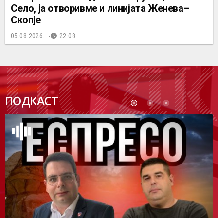
Село, ја отворивме и линијата Женева–
Скопје
05.08.2026.
22:08
ПОДК
ПОДКАСТ
АСТ