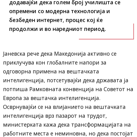
додавајќи дека голем број училишта се
опремени со модерна технологија и
безбеден интернет, процес кој ќе
продолжи и во наредниот период.
Јаневска рече дека Македонија активно се
приклучува кон глобалните напори за
одговорна примена на вештачката
интелигенција, потсетувајќи дека државата ја
потпиша Рамковната конвенција на Советот на
Европа за вештачка интелигенција.
Осврнувајќи се на влијанието на вештачката
интелигенција врз пазарот на трудот,
министерката кажа дека трансформацијата на
работните места е неминовна, но дека постојат