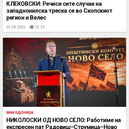
КЛЕКОВСКИ: Речиси сите случаи на
западнонилска треска се во Скопскиот
регион и Велес
05.08.2026.
22:33
МАКЕДОНИЈА
НИКОЛОСКИ ОД НОВО СЕЛО: Работиме на
експресен пат Радовиш–Струмица–Ново