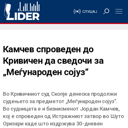
СЛУШАЈ
Камчев спроведен до
Кривичен да сведочи за
„Меѓународен сојуз“
Во Кривичниот суд Скопје денеска продолжи
судењето за предметот „Меѓународен сојуз“.
Во судницата е и бизнисменот Јордан Камчев,
кој е спроведен од Истражниот затвор во Шуто
Оризари каде што издржува 30-дневен