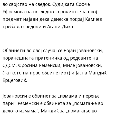
во својство на сведок. Судијката Софче
Ефремова на последното рочиште за овој
предмет најави дека денеска покрај Камчев
треба да сведочи и Агапи Дика.
Обвинети во овој случај се Бојан Јовановски,
поранешната пратеничка од редовите на
СДСМ, Фросина Ременски, Миле Јовановски,
(таткото на прво обвинетиот) и Јасна Мандиќ
Ерцеговиќ.
Јовановски е обвинет за „измама и перење
пари“. Ременски е обвинета за „помагање во
делото измама“, Мандиќ за „помагање во