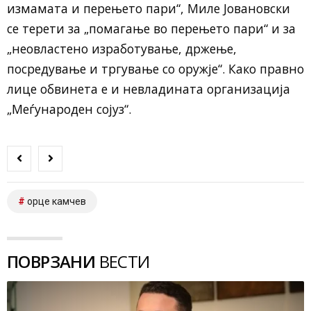
измамата и перењето пари“, Миле Јовановски
се терети за „помагање во перењето пари“ и за
„неовластено изработување, држење,
посредување и тргување со оружје“. Како правно
лице обвинета е и невладината организација
„Меѓународен сојуз“.
орце камчев
ПОВРЗАНИ
ВЕСТИ