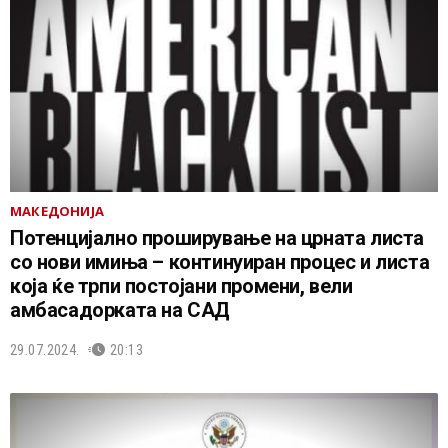
МАКЕДОНИЈА
Потенцијално проширување на црната листа
со нови имиња – континуиран процес и листа
која ќе трпи постојани промени, вели
амбасадорката на САД
29.07.2024.
20:13