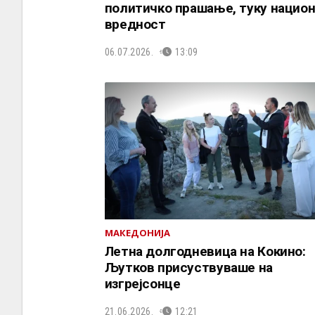
политичко прашање, туку нацио
вредност
06.07.2026.
13:09
МАКЕДОНИЈА
Летна долгодневица на Кокино:
Љутков присуствуваше на
изгрејсонце
21.06.2026.
12:21