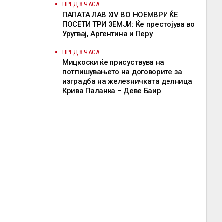
ПРЕД 8 ЧАСА
ПАПАТА ЛАВ XIV ВО НОЕМВРИ ЌЕ
ПОСЕТИ ТРИ ЗЕМЈИ: Ќе престојува во
Уругвај, Аргентина и Перу
ПРЕД 8 ЧАСА
Мицкоски ќе присуствува на
потпишувањето на договорите за
изградба на железничката делница
Крива Паланка – Деве Баир