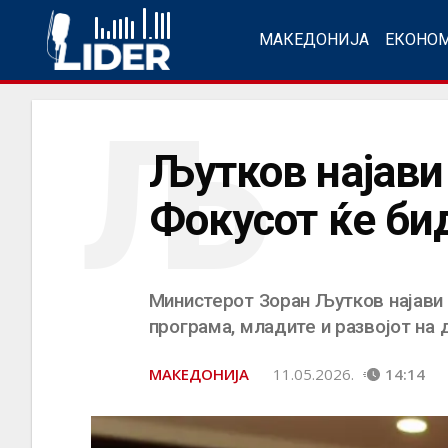
МАКЕДОНИЈА
ЕКОНО
Љ
Љутков најави
Фокусот ќе би
Министерот Зоран Љутков најави 
програма, младите и развојот на
МАКЕДОНИЈА
11.05.2026.
14:14