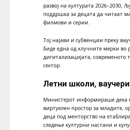
развој на културата 2026–2030, Љ
поддршка за децата да читаат м
филмови и серии.
Тој најави и субвенции преку вау
биде една од клучните мерки во р
дигитализацијата, современото 
сектор.
Летни школи, ваучери
Министерот информираше дека с
виртуелен простор за младите, 
деца под менторство на етаблир
следење културни настани и купу