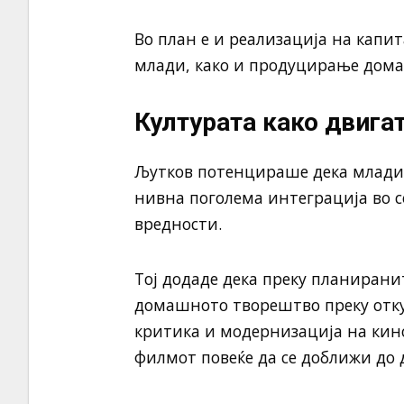
Во план е и реализација на капит
млади, како и продуцирање дома
Културата како двига
Љутков потенцираше дека младите
нивна поголема интеграција во 
вредности.
Тој додаде дека преку планирани
домашното творештво преку отку
критика и модернизација на кин
филмот повеќе да се доближи до