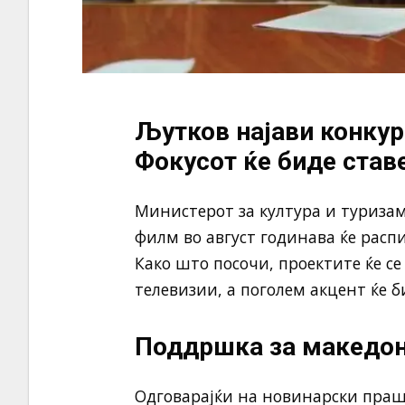
Љутков најави конкур
Фокусот ќе биде став
Министерот за култура и туриза
филм
во август годинава ќе расп
Како што посочи, проектите ќе с
телевизии, а поголем акцент ќе б
Поддршка за македон
Одговарајќи на новинарски праш