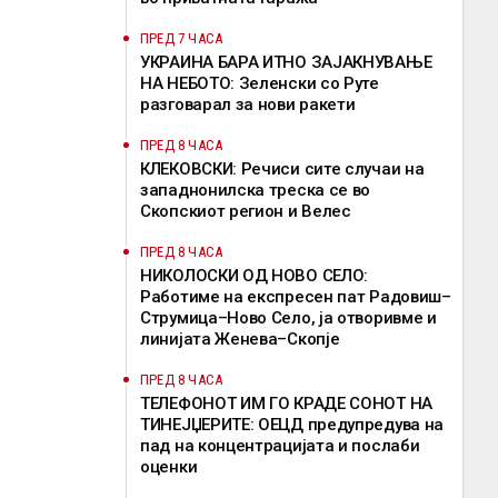
ПРЕД 7 ЧАСА
УКРАИНА БАРА ИТНО ЗАЈАКНУВАЊЕ
НА НЕБОТО: Зеленски со Руте
разговарал за нови ракети
ПРЕД 8 ЧАСА
КЛЕКОВСКИ: Речиси сите случаи на
западнонилска треска се во
Скопскиот регион и Велес
ПРЕД 8 ЧАСА
НИКОЛОСКИ ОД НОВО СЕЛО:
Работиме на експресен пат Радовиш–
Струмица–Ново Село, ја отворивме и
линијата Женева–Скопје
ПРЕД 8 ЧАСА
ТЕЛЕФОНОТ ИМ ГО КРАДЕ СОНОТ НА
ТИНЕЈЏЕРИТЕ: ОЕЦД предупредува на
пад на концентрацијата и послаби
оценки