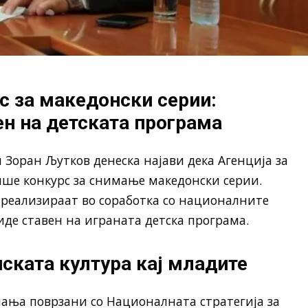
с за македонски серии:
ен на детската програма
м
Зоран Љутков
денеска најави дека
Агенција за
ише конкурс за снимање македонски серии.
е реализираат во соработка со националните
иде ставен на играната детска програма.
ската култура кај младите
ања поврзани со Националната стратегија за