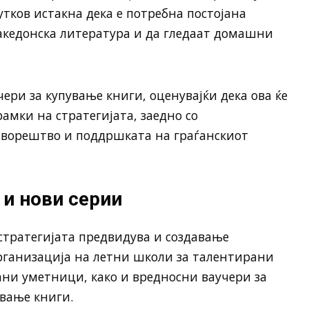
утков истакна дека е потребна постојана
акедонска литература и да гледаат домашни
чери за купување книги, оценувајќи дека ова ќе
амки на стратегијата, заедно со
творештво и поддршката на граѓанскиот
 и нови серии
тратегијата предвидува и создавање
организација на летни школи за талентирани
ани уметници, како и вредносни ваучери за
вање книги.