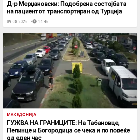
Д-р Мерџановски: Подобрена состојбата
на пациентот транспортиран од Турција
09.08.2026.
14:46
МАКЕДОНИЈА
ГУЖВА НА ГРАНИЦИТЕ: На Табановце,
Пелинце и Богородица се чека и по повеќе
од еден час