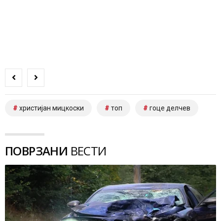
христијан мицкоски
топ
гоце делчев
ПОВРЗАНИ
ВЕСТИ