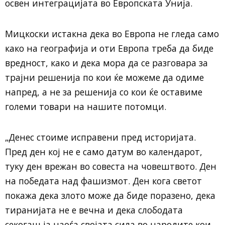
освен интеграцијата во Европската Унија.
Мицкоски истакна дека во Европа не гледа само
како на географија и оти Европа треба да биде
вредност, како и дека мора да се разговара за
трајни решенија по кои ќе можеме да одиме
напред, а не за решенија со кои ќе оставиме
големи товари на нашите потомци.
„Денес стоиме исправени пред историјата.
Пред ден кој не е само датум во календарот,
туку ден врежан во совеста на човештвото. Ден
на победата над фашизмот. Ден кога светот
покажа дека злото може да биде поразено, дека
тиранијата не е вечна и дека слободата
секогаш ја наоѓа својата сила во народите кои