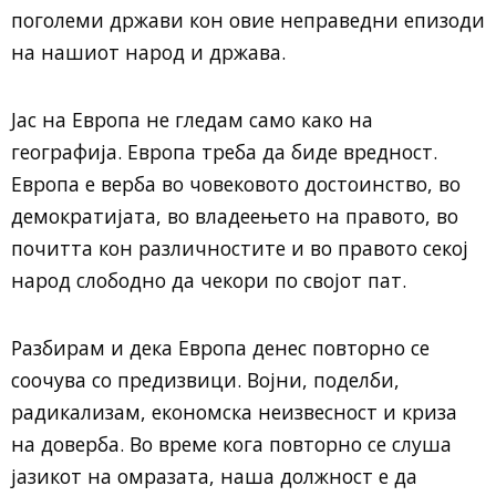
поголеми држави кон овие неправедни епизоди
на нашиот народ и држава.
Јас на Европа не гледам само како на
географија. Европа треба да биде вредност.
Европа е верба во човековото достоинство, во
демократијата, во владеењето на правото, во
почитта кон различностите и во правото секој
народ слободно да чекори по својот пат.
Разбирам и дека Европа денес повторно се
соочува со предизвици. Војни, поделби,
радикализам, економска неизвесност и криза
на доверба. Во време кога повторно се слуша
јазикот на омразата, наша должност е да