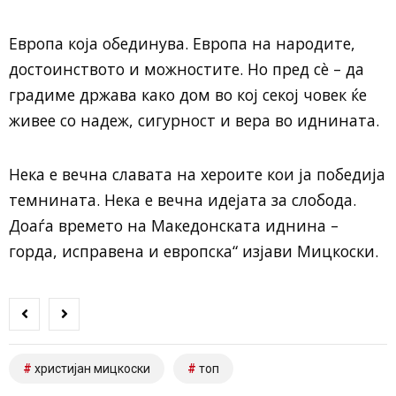
Европа која обединува. Европа на народите,
достоинството и можностите. Но пред сè – да
градиме држава како дом во кој секој човек ќе
живее со надеж, сигурност и вера во иднината.
Нека е вечна славата на хероите кои ја победија
темнината. Нека е вечна идејата за слобода.
Доаѓа времето на Македонската иднина –
горда, исправена и европска“ изјави Мицкоски.
христијан мицкоски
топ