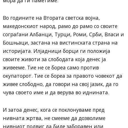
мора да ги паметиме.
Во годините на Втората светска војна,
македонскиот народ, рамо до рамо со своите
сограѓани Албанци, Турци, Роми, Срби, Власи и
Бошњаци, застана на вистинската страна на
историјата. Илјадници борци ги положија
своите животи за слободата која денес ја
живееме. Тие не се бореа само против
окупаторот. Тие се бореа за правото човекот да
живее слободно, да говори на свој јазик, да го
чува своето име и да верува во иднината.
И затоа денес, кога се поклонуваме пред
нивната жртва, не смееме да дозволиме
нивниот подвиг да биде заборавен или