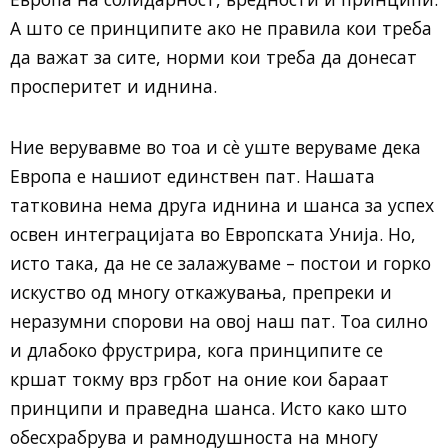
А што се принципите ако не правила кои треба
да важат за сите, норми кои треба да донесат
просперитет и иднина.
Ние верувавме во тоа и сè уште веруваме дека
Европа е нашиот единствен пат. Нашата
татковина нема друга иднина и шанса за успех
освен интеграцијата во Европската Унија. Но,
исто така, да не се залажуваме – постои и горко
искуство од многу откажувања, препреки и
неразумни спорови на овој наш пат. Тоа силно
и длабоко фрустрира, кога принципите се
кршат токму врз грбот на оние кои бараат
принципи и праведна шанса. Исто како што
обесхрабрува и рамнодушноста на многу