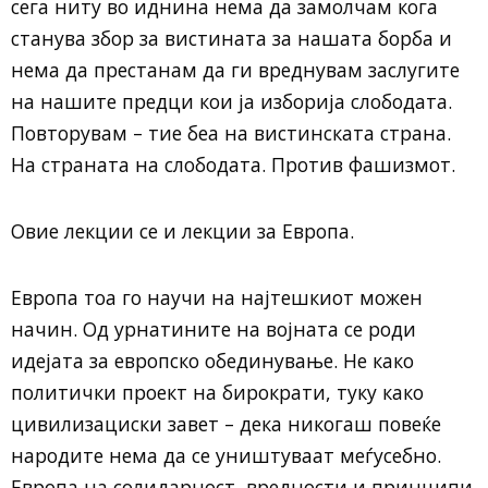
сега ниту во иднина нема да замолчам кога
станува збор за вистината за нашата борба и
нема да престанам да ги вреднувам заслугите
на нашите предци кои ја изборија слободата.
Повторувам – тие беа на вистинската страна.
На страната на слободата. Против фашизмот.
Овие лекции се и лекции за Европа.
Европа тоа го научи на најтешкиот можен
начин. Од урнатините на војната се роди
идејата за европско обединување. Не како
политички проект на бирократи, туку како
цивилизациски завет – дека никогаш повеќе
народите нема да се уништуваат меѓусебно.
Европа на солидарност, вредности и принципи.