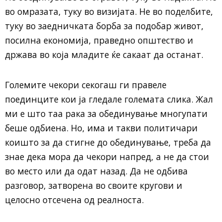
во омразата, туку во визијата. Не во поделбите,
туку во заедничката борба за подобар живот,
посилна економија, праведно општество и
држава во која младите ќе сакаат да останат.
Големите чекори секогаш ги правеле
поединците кои ја гледале големата слика. Жал
ми е што таа рака за обединување многупати
беше одбиена. Но, има и такви политичари
коишто за да стигне до обединување, треба да
знае дека мора да чекори напред, а не да стои
во место или да одат назад. Да не одбива
разговор, затворена во своите кругови и
целосно отсечена од реалноста.