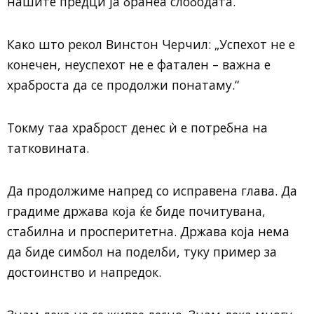
нашите предци ја бранеа слободата.
Како што рекол Винстон Черчил: „Успехот не е
конечен, неуспехот не е фатален – важна е
храброста да се продолжи понатаму.“
Токму таа храброст денес ѝ е потребна на
татковината.
Да продолжиме напред со исправена глава. Да
градиме држава која ќе биде почитувана,
стабилна и просперитетна. Држава која нема
да биде симбол на поделби, туку пример за
достоинство и напредок.