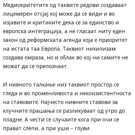
Медиокритетите од таквите редови создаваат
лицемерен отсјај кој може да се види и во
изјавите и критиките дека се за единство и
европска интеграција, а не гласаат ниту еден
закон од реформската агенда која е приоритет
на истата таа Европа. Таквиот нихилизам
создава омраза, но и облак во кој ни самите не
можат да се препознаат.
И нивното талкање низ таквиот простор се
гледа и во променливоста и неконзистентноста
на ставовите. Најчесто нивните ставови за
клучните прашања се разликуваат од утро до
пладне. А чести се случаите кога при очи се
прават слепи, а при уши – глуви.