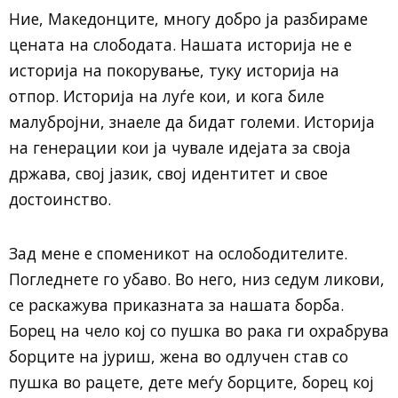
Ние, Македонците, многу добро ја разбираме
цената на слободата. Нашата историја не е
историја на покорување, туку историја на
отпор. Историја на луѓе кои, и кога биле
малубројни, знаеле да бидат големи. Историја
на генерации кои ја чувале идејата за своја
држава, свој јазик, свој идентитет и свое
достоинство.
Зад мене е споменикот на ослободителите.
Погледнете го убаво. Во него, низ седум ликови,
се раскажува приказната за нашата борба.
Борец на чело кој со пушка во рака ги охрабрува
борците на јуриш, жена во одлучен став со
пушка во рацете, дете меѓу борците, борец кој