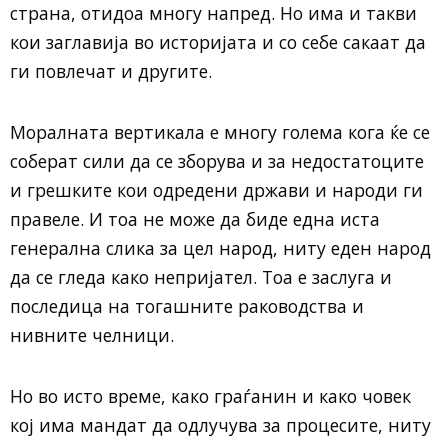
страна, отидоа многу напред. Но има и такви
кои заглавија во историјата и со себе сакаат да
ги повлечат и другите.
Моралната вертикала е многу голема кога ќе се
соберат сили да се зборува и за недостатоците
и грешките кои одредени држави и народи ги
правеле. И тоа не може да биде една иста
генерална слика за цел народ, ниту еден народ
да се гледа како непријател. Тоа е заслуга и
последица на тогашните раководства и
нивните челници.
Но во исто време, како граѓанин и како човек
кој има мандат да одлучува за процесите, ниту