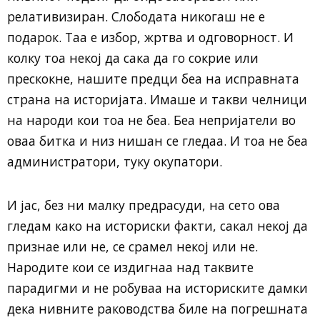
релативизиран. Слободата никогаш не е
подарок. Таа е избор, жртва и одговорност. И
колку тоа некој да сака да го сокрие или
прескокне, нашите предци беа на исправната
страна на историјата. Имаше и такви челници
на народи кои тоа не беа. Беа непријатели во
оваа битка и низ нишан се гледаа. И тоа не беа
администратори, туку окупатори.
И јас, без ни малку предрасуди, на сето ова
гледам како на историски факти, сакал некој да
признае или не, се срамел некој или не.
Народите кои се издигнаа над таквите
парадигми и не робуваа на историските дамки
дека нивните раководства биле на погрешната