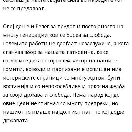
не се предаваат.
Овој ден е и белег за трудот и постојаноста на
многу генерации кои се бореа за слобода.
Големите работи не доаѓаат незаслужено, а кога
станува збор за нашата татковина, ќе се
согласите дека секој голем чекор на нашите
комити, војводи и партизани е испишан низ
историските страници со многу жртви, буни,
востанија и со непоколеблива и пркосна желба
за своја држава и слобода. Нема народ кој до
овие цели не стигнал со многу препреки, но
нашиот го имаше најдолгиот пат, по кој дојде
државата.