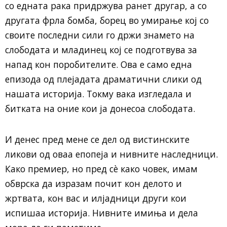
со едната рака придржува ранет другар, а со
другата фрла бомба, борец во умирање кој со
своите последни сили го држи знамето на
слободата и младинец кој се подготвува за
напад кон поробителите. Ова е само една
епизода од плејадата драматични слики од
нашата историја. Токму вака изгледала и
битката на оние кои ја донесоа слободата.
И денес пред мене се дел од вистинските
ликови од оваа епопеја и нивните наследници.
Како премиер, но пред сè како човек, имам
обврска да изразам почит кон делото и
жртвата, кон вас и илјадници други кои
испишаа историја. Нивните имиња и дела