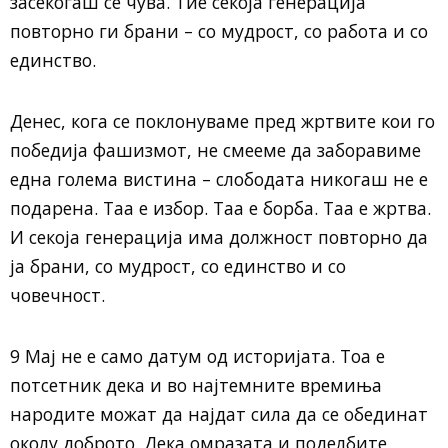
засекогаш се чува. Тие секоја генерација
повторно ги брани – со мудрост, со работа и со
единство.
Денес, кога се поклонуваме пред жртвите кои го
победија фашизмот, не смееме да заборавиме
една голема вистина – слободата никогаш не е
подарена. Таа е избор. Таа е борба. Таа е жртва.
И секоја генерација има должност повторно да
ја брани, со мудрост, со единство и со
човечност.
9 Мај не е само датум од историјата. Тоа е
потсетник дека и во најтемните времиња
народите можат да најдат сила да се обединат
околу доброто. Дека омразата и поделбите