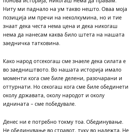
понова историја, никогаш нема да правам.
Ниту ми паднало на ум такво нешто. Оваа моја
позиција им пречи на неколкумина, но и тие
знаат дека честа нема цена и дека никогаш
нема да нанесам каква било штета на нашата
заедничка татковина.
Како народ отсекогаш сме знаеле дека силата е
во заедништвото. Во нашата историја имало
моменти кога сме биле делени, разочарани и
оттурнати. Но секогаш кога сме биле обединети
околу државата, околу народот и околу
иднината – сме победувале.
Денес ни е потребно токму тоа. Обединување.
Не обединување во стравот, туку во надежта. Не