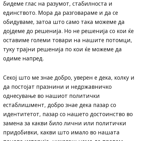
бидеме глас на разумот, стабилноста и
единството. Мора да разговараме и да се
обидуваме, затоа што само така можеме да
дојдеме до решенија. Но не решенија со кои ќе
оставиме големи товари на нашите потомци,
туку трајни решенија по кои ќе можеме да
одиме напред.
Секој што ме знае добро, уверен е дека, колку и
да постојат празнини и недржавничко
однесување во нашиот политички
естаблишмент, добро знае дека пазар со
идентитетот, пазар со нашето достоинство во
замена за какви било лични или политички
придобивки, какви што имало во нашата