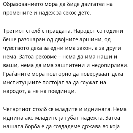
Образованието мора да биде двигател на
промените и надеж за секое дете.
Третиот столб е правдата. Народот со години
беше разочаран од двојните аршини, од
чувството дека за едни има закон, а за други
нема. Затоа рековме – нема да има наши и
ваши, нема да има заштитени и недопирливи.
Граѓаните мора повторно да поверуваат дека
институциите постојат за да служат на
народот, а не на поединци.
Четвртиот столб се младите и иднината. Нема
иднина ако младите ја губат надежта. Затоа
нашата борба е да создадеме држава во која