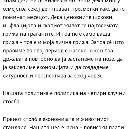
Знам дека не се живее лесно. Знам дека многу
семејства секој ден прават пресметки како да го
поминат месецот. Дека ценовните шокови,
инфлацијата и скапиот живот се најголемата
грижа на граѓаните. И тоа не е само ваша
грижа – тоа е и моја лична грижа. Затоа сè што
правиме во овој период е насочено кон тоа
државата повторно да ја застанеме на нозе, да
ја закрепиме економијата и да создадеме
сигурност и перспектива за секој човек.
Нашата политика е политика на четири клучни
столба.
Првиот столб е економијата и животниот
стандард. Нашата цел е јасна – повисоки плати,