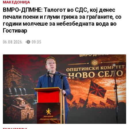
МАКЕДОНИЈА
ВМРО-ДПМНЕ: Талогот во СДС, кој денес
печали поени и глуми грижа за граѓаните, со
години молчеше за небезбедната вода во
Гостивар
06.08.2026.
09:35