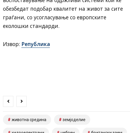
обезбедат подобар квалитет на живот за сите
граѓани, со усогласување со европските
еколошки стандарди.
Извор:
Република
животна средина
земјоделие
хидроелектрани
чебрен
британски заем