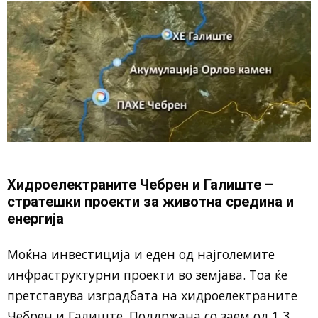
Хидроелектраните Чебрен и Галиште –
стратешки проекти за животна средина и
енергија
Моќна инвестиција и еден од најголемите
инфраструктурни проекти во земјава. Тоа ќе
претставува изградбата на хидроелектраните
Чебрен и Галиште. Поддржана со заем од 1,3