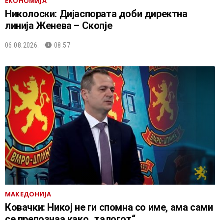
ЕКОНОМИЈА
Николоски: Дијаспората доби директна
линија Женева – Скопје
06.08.2026.
08:57
МАКЕДОНИЈА
Ковачки: Никој не ги спомна со име, ама сами
се препознаа како „талогот“