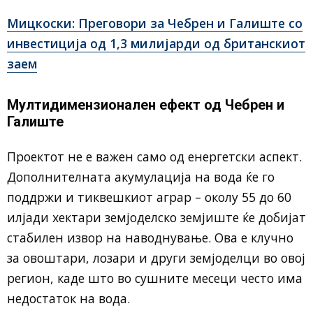
Мицкоски: Преговори за Чебрен и Галиште со
инвестиција од 1,3 милијарди од британскиот
заем
Мултидимензионален ефект од Чебрен и
Галиште
Проектот не е важен само од енергетски аспект.
Дополнителната акумулација на вода ќе го
поддржи и тиквешкиот аграр – околу 55 до 60
илјади хектари земјоделско земјиште ќе добијат
стабилен извор на наводнување. Ова е клучно
за овоштари, лозари и други земјоделци во овој
регион, каде што во сушните месеци често има
недостаток на вода.