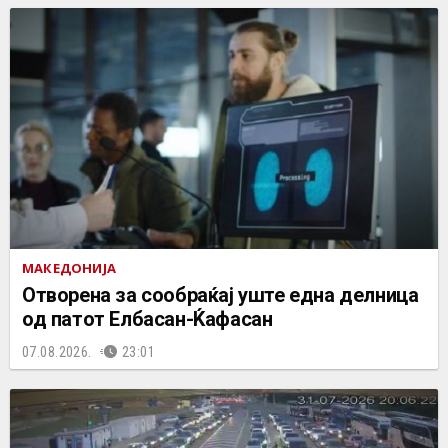
МАКЕДОНИЈА
Отворена за сообраќај уште една делница
од патот Елбасан-Ќафасан
07.08.2026.
23:01