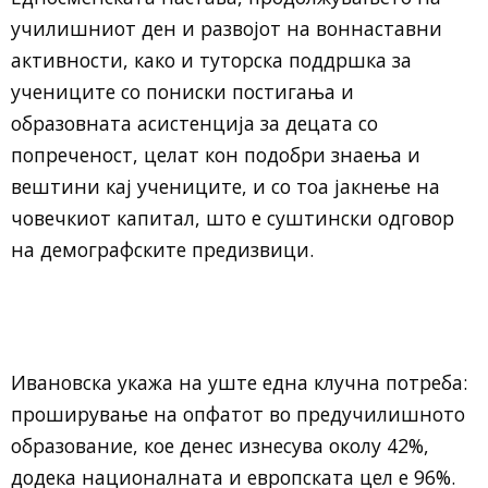
училишниот ден и развојот на воннаставни
активности, како и туторска поддршка за
учениците со пониски постигања и
образовната асистенција за децата со
попреченост, целат кон подобри знаења и
вештини кај учениците, и со тоа јакнење на
човечкиот капитал, што е суштински одговор
на демографските предизвици.
Ивановска укажа на уште една клучна потреба:
проширување на опфатот во предучилишното
образование, кое денес изнесува околу 42%,
додека националната и европската цел е 96%.