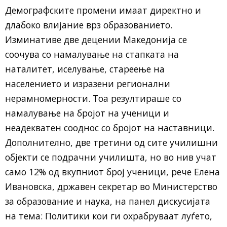
Демографските промени имаат директно и
длабоко влијание врз образованието.
Изминативе две децении Македонија се
соочува со намалување на стапката на
наталитет, иселување, стареење на
населението и изразени регионални
нерамномерности. Тоа резултираше со
намалување на бројот на ученици и
неадекватен сооднос со бројот на наставници.
Дополнително, две третини од сите училишни
објекти се подрачни училишта, но во нив учат
само 12% од вкупниот број ученици, рече Елена
Ивановска, државен секретар во Министерство
за образование и наука, на панел дискусијата
на тема: Политики кои ги охрабруваат луѓето,