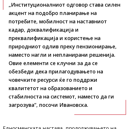
„Институционалниот одговор става силен
акцент на подобро планирање на
потребите, мобилност на наставниот
кадар, доквалификација и
преквалификација и користење на
природниот одлив преку пензионирање,
наместо нагли и непланирани решенија.
Овие елементи се клучни за да се
обезбеди дека прилагодувањето на
човечките ресурси ќе го поддржи
квалитетот на образованието и
стабилноста на системот, наместо да ги
загрозува“, посочи Ивановска.
Едносменската настава, продолжувањето на