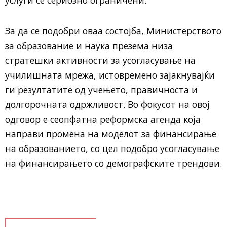
услуги се сериозно ограничени.
За да се подобри оваа состојба, Министерството
за образование и наука презема низа
стратешки активности за усогласување на
училишната мрежа, истовремено зајакнувајќи
ги резултатите од учењето, правичноста и
долгорочната одржливост. Во фокусот на овој
одговор е сеопфатна реформска агенда која
направи промена на моделот за финансирање
на образованието, со цел подобро усогласување
на финансирањето со демографските трендови.