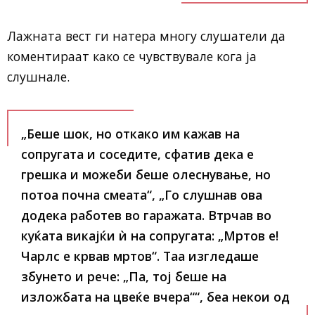
Лажната вест ги натера многу слушатели да
коментираат како се чувствувале кога ја
слушнале.
„Беше шок, но откако им кажав на
сопругата и соседите, сфатив дека е
грешка и можеби беше олеснување, но
потоа почна смеата“, „Го слушнав ова
додека работев во гаражата. Втрчав во
куќата викајќи ѝ на сопругата: „Мртов е!
Чарлс е крвав мртов“. Таа изгледаше
збунето и рече: „Па, тој беше на
изложбата на цвеќе вчера““, беа некои од