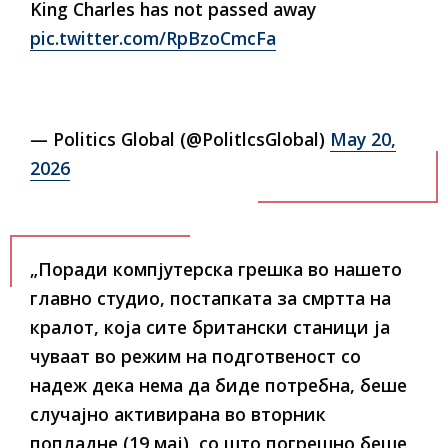
King Charles has not passed away
pic.twitter.com/RpBzoCmcFa
— Politics Global (@PolitlcsGlobal)
May 20,
2026
„Поради компјутерска грешка во нашето
главно студио, постапката за смртта на
кралот, која сите британски станици ја
чуваат во режим на подготвеност со
надеж дека нема да биде потребна, беше
случајно активирана во вторник
попладне (19 мај), со што погрешно беше