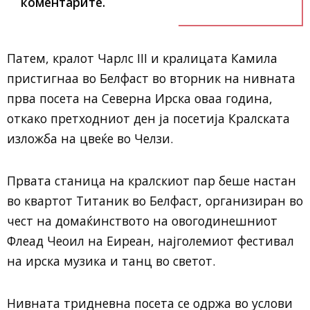
коментарите.
Патем, кралот Чарлс III и кралицата Камила
пристигнаа во Белфаст во вторник на нивната
прва посета на Северна Ирска оваа година,
откако претходниот ден ја посетија Кралската
изложба на цвеќе во Челзи.
Првата станица на кралскиот пар беше настан
во квартот Титаник во Белфаст, организиран во
чест на домаќинството на овогодинешниот
Флеад Чеоил на Еиреан, најголемиот фестивал
на ирска музика и танц во светот.
Нивната тридневна посета се одржа во услови