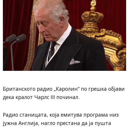
Британското радио „Каролин“ по грешка објави
дека кралот Чарлс III починал.
Радио станицата, која емитува програма низ
јужна Англија, нагло престана да ја пушта