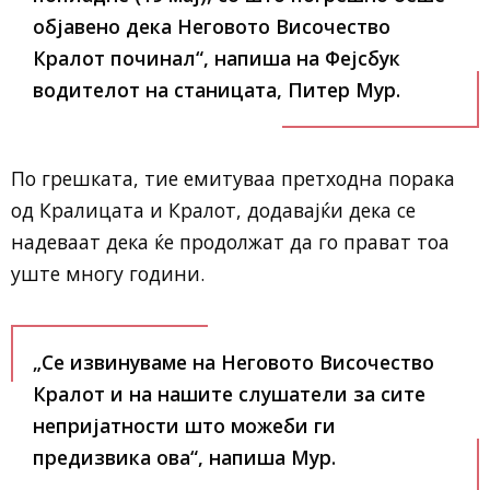
објавено дека Неговото Височество
Кралот починал“, напиша на Фејсбук
водителот на станицата, Питер Мур.
По грешката, тие емитуваа претходна порака
од Кралицата и Кралот, додавајќи дека се
надеваат дека ќе продолжат да го прават тоа
уште многу години.
„Се извинуваме на Неговото Височество
Кралот и на нашите слушатели за сите
непријатности што можеби ги
предизвика ова“, напиша Мур.