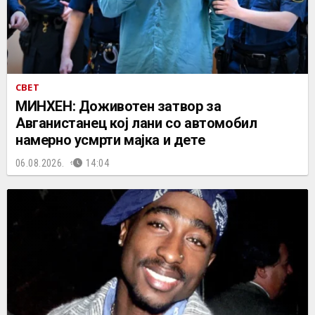
СВЕТ
МИНХЕН: Доживотен затвор за
Авганистанец кој лани со автомобил
намерно усмрти мајка и дете
06.08.2026.
14:04