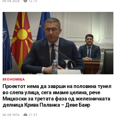
06.08.2026.
12:15
ЕКОНОМИЈА
Проектот нема да заврши на половина тунел
во слепа улица, сега имаме целина, рече
Мицкоски за третата фаза од железничката
делница Крива Паланка – Деве Баир
06.08.2026.
11:37