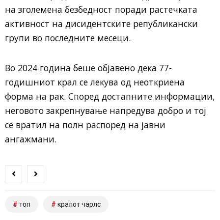
на зголемена безбедност поради растечката
активност на дисидентските републикански
групи во последните месеци.
Во 2024 година беше објавено дека 77-
годишниот крал се лекува од неоткриена
форма на рак. Според достапните информации,
неговото закрепнување напредува добро и тој
се вратил на полн распоред на јавни
ангажмани.
топ
кралот чарлс