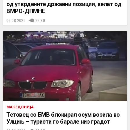
од утврдените државни позиции, велат од
ВМРО-ДПМНЕ
06.08.2026.
22:30
МАКЕДОНИЈА
Тетовец со БМВ блокирал осум возила во
Улцињ – туристи го барале низ градот