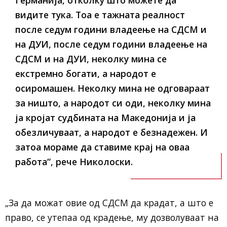
Германија, отколку што можете да
видите тука. Тоа е тажната реалност
после седум години владеење на СДСМ и
на ДУИ, после седум години владеење на
СДСМ и на ДУИ, неколку мина се
екстремно богати, а народот е
осиромашен. Неколку мина не одговараат
за ништо, а народот си оди, неколку мина
ја кројат судбината на Македонија и ја
обезличуваат, а народот е безнадежен. И
затоа мораме да ставиме крај на оваа
работа“, рече Николоски.
„За да можат овие од СДСМ да крадат, а што е
право, се утепаа од крадење, му дозволуваат на