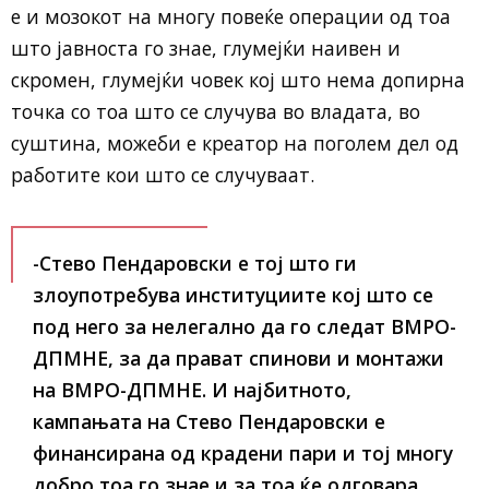
е и мозокот на многу повеќе операции од тоа
што јавноста го знае, глумејќи наивен и
скромен, глумејќи човек кој што нема допирна
точка со тоа што се случува во владата, во
суштина, можеби е креатор на поголем дел од
работите кои што се случуваат.
-Стево Пендаровски е тој што ги
злоупотребува институциите кој што се
под него за нелегално да го следат ВМРО-
ДПМНЕ, за да прават спинови и монтажи
на ВМРО-ДПМНЕ. И најбитното,
кампањата на Стево Пендаровски е
финансирана од крадени пари и тој многу
добро тоа го знае и за тоа ќе одговара,