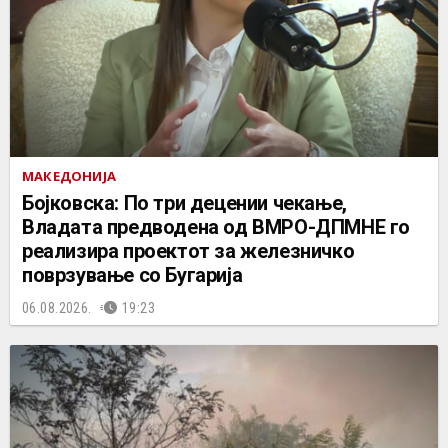
МАКЕДОНИЈА
Бојковска: По три децении чекање,
Владата предводена од ВМРО-ДПМНЕ го
реализира проектот за железничко
поврзување со Бугарија
06.08.2026.
19:23