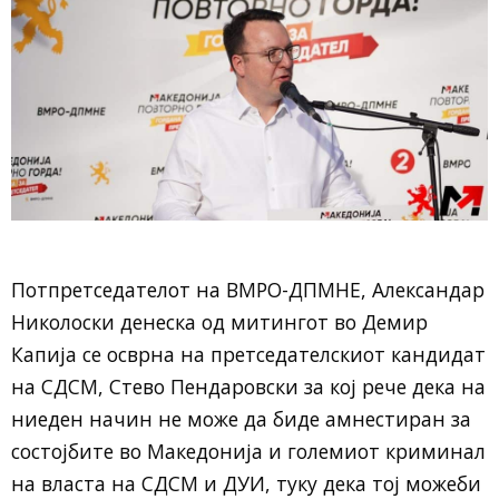
Потпретседателот на ВМРО-ДПМНЕ, Александар
Николоски денеска од митингот во Демир
Капија се осврна на претседателскиот кандидат
на СДСМ, Стево Пендаровски за кој рече дека на
ниеден начин не може да биде амнестиран за
состојбите во Македонија и големиот криминал
на власта на СДСМ и ДУИ, туку дека тој можеби