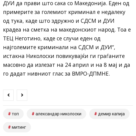
ДУИ да прави што сака со Македонија. Еден од
примерите за големиот криминал е недалеку
од тука, каде што здружно и СДСМ и ДУИ
крадеа на сметка на македонскиот народ. Тоа е
ТЕЦ Неготино, каде се случи еден од
најголемите криминали на СДСМ и ДУИ“,
истакна Николоски повикувајќи ги граѓаните
масовно да излезат на 24 април и на 8 мај и да
го дадат нивниот глас за ВМРО-ДПМНЕ.
топ
александар николоски
демир капија
митинг