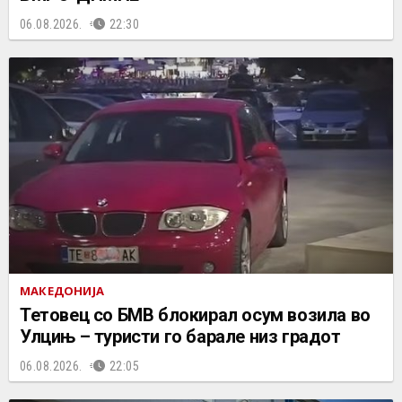
06.08.2026.
22:30
МАКЕДОНИЈА
Тетовец со БМВ блокирал осум возила во
Улцињ – туристи го барале низ градот
06.08.2026.
22:05