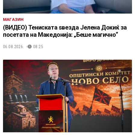
МАГАЗИН
(ВИДЕО) Тениската ѕвезда Јелена Докиќ за
посетата на Македонија: „Беше магично“
06.08.2026.
08:25