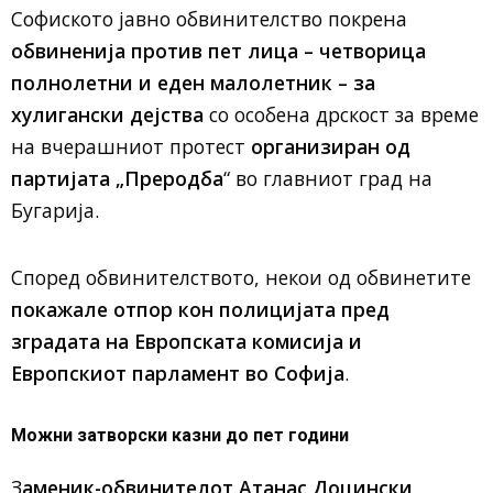
Софиското јавно обвинителство покрена
обвиненија против пет лица – четворица
полнолетни и еден малолетник – за
хулигански дејства
со особена дрскост за време
на вчерашниот протест
организиран од
партијата „Преродба
“ во главниот град на
Бугарија.
Според обвинителството, некои од обвинетите
покажале отпор кон полицијата пред
зградата на Европската комисија и
Европскиот парламент во Софија
.
Можни затворски казни до пет години
З
аменик-обвинителот Атанас Доцински