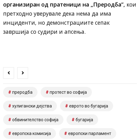
организиран од пратеници на „Преродба“,
кои
претходно уверувале дека нема да има
инциденти, но демонстрациите сепак
завршија со судири и апсења.
преродба
протест во софија
хулигански дејства
еврото во бугарија
обвинителство софија
бугарија
европска комисија
европски парламент