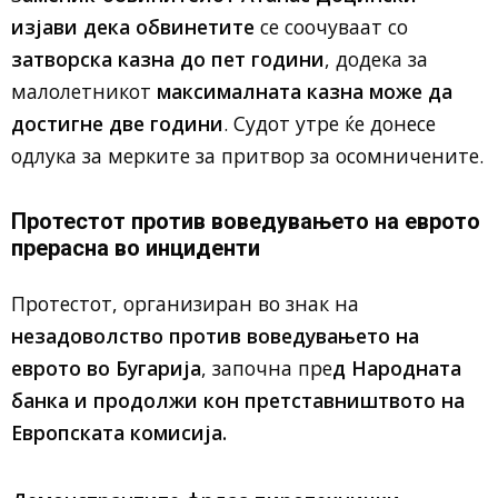
изјави дека обвинетите
се соочуваат со
затворска казна до пет години
, додека за
малолетникот
максималната казна
може да
достигне две години
. Судот утре ќе донесе
одлука за мерките за притвор за осомничените.
Протестот против воведувањето на еврото
прерасна во инциденти
Протестот, организиран во знак на
незадоволство против воведувањето на
еврото во Бугарија
, започна пре
д Народната
банка и продолжи кон претставништвото на
Европската комисија.