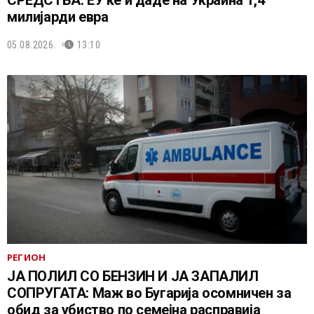
СРЕДСТВА: ЕУ ќе ѝ даде на Украина 1,4
милијарди евра
05.08.2026.
13:10
РЕГИОН
ЈА ПОЛИЛ СО БЕНЗИН И ЈА ЗАПАЛИЛ
СОПРУГАТА: Маж во Бугарија осомничен за
обид за убиство по семејна расправија