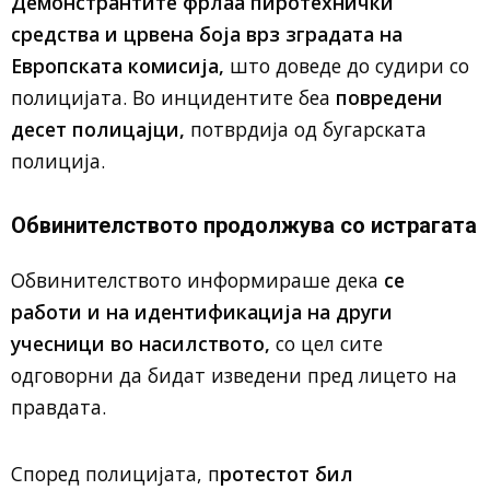
Демонстрантите фрлаа пиротехнички
средства и црвена боја врз зградата на
Европската комисија,
што доведе до судири со
полицијата. Во инцидентите беа
повредени
десет полицајци,
потврдија од бугарската
полиција.
Обвинителството продолжува со истрагата
Обвинителството информираше дека
се
работи и на идентификација на други
учесници во насилството,
со цел сите
одговорни да бидат изведени пред лицето на
правдата.
Според полицијата, п
ротестот бил