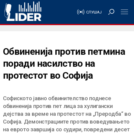
СЛУШАЈ
Обвиненија против петмина
поради насилство на
протестот во Софија
Софиското јавно обвинителство поднесе
обвиненија против пет лица за хулигански
дејства за време на протестот на „Преродба“ во
Софија. Демонстрациите против воведувањето
на еврото завршија со судири, повредени десет