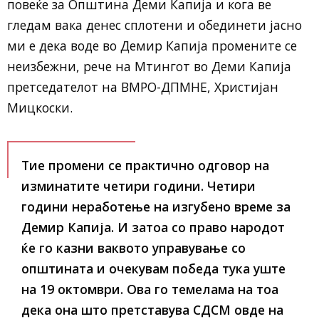
повеќе за Општина Деми Капија и кога ве
гледам вака денес сплотени и обединети јасно
ми е дека воде во Демир Капија промените се
неизбежни, рече на Мтингот во Деми Капија
претседателот на ВМРО-ДПМНЕ, Христијан
Мицкоски.
Тие промени се практично одговор на
изминатите четири години. Четири
години неработење на изгубено време за
Демир Капија. И затоа со право народот
ќе го казни ваквото управување со
општината и очекувам победа тука уште
на 19 октомври. Ова го темелама на тоа
дека она што претставува СДСМ овде на