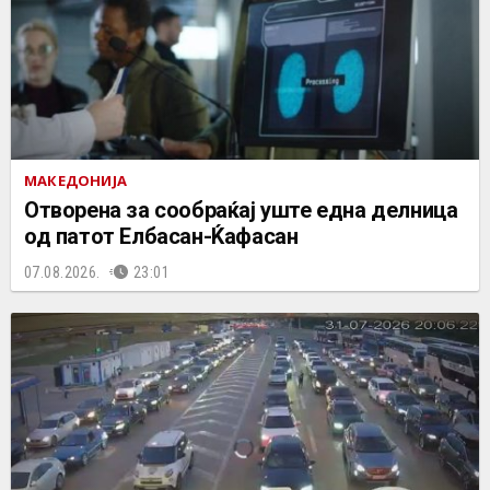
МАКЕДОНИЈА
Отворена за сообраќај уште една делница
од патот Елбасан-Ќафасан
07.08.2026.
23:01