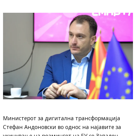
Министерот за дигитална трансформација
Стефан Андоновски во однос на најавите за
укинување на роамингот на ЕУ со Западен