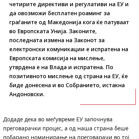
четирите директиви и регулативи на ЕУ и
да овозможи бесплатен роаминг за
граѓаните од Македонија кога ќе патуваат
во Европската Унија. Законите,
последната измена на Законот за
електронски комуникации е испратена на
Европската комисија на мислење,
утврдена е на Влада и испратена. По
позитивното мислење од страна на ЕУ, ќе
биде донесена и во Собранието, истакна
Андоновски.
Додаде дека во меѓувреме ЕУ започнува
преговарачки процес, а од наша страна беше
побарано номинирање на преговарачи во тој