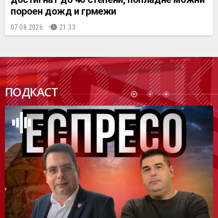
пороен дожд и грмежи
07.08.2026.
21:33
ПОДК
ПОДКАСТ
АСТ