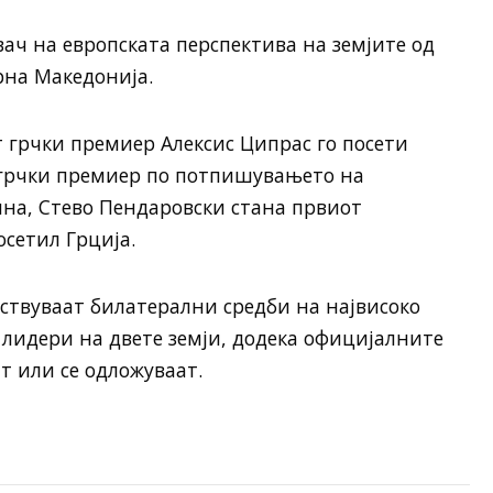
ач на европската перспектива на земјите од
рна Македонија.
 грчки премиер Алексис Ципрас го посети
а грчки премиер по потпишувањето на
ина, Стево Пендаровски стана првиот
осетил Грција.
уствуваат билатерални средби на највисоко
лидери на двете земји, додека официјалните
т или се одложуваат.