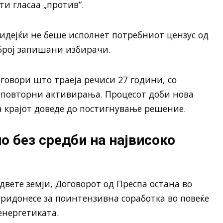
нти гласаа „против“.
идејќи не беше исполнет потребниот цензус од
број запишани избирачи.
говори што траеја речиси 27 години, со
 повторни активирања. Процесот доби нова
 крајот доведе до постигнување решение.
о без средби на највисоко
двете земји, Договорот од Преспа остана во
придонесе за поинтензивна соработка во повеќе
енергетиката.