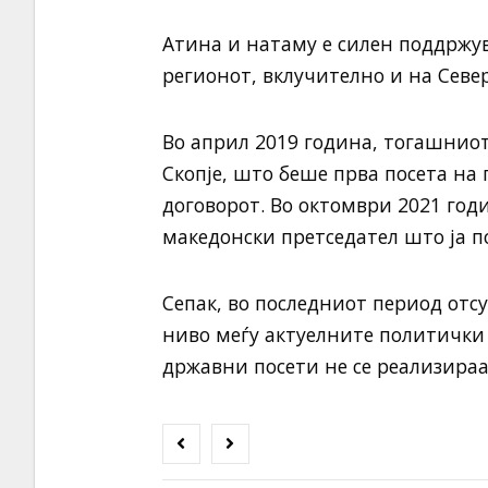
Атина и натаму е силен поддржув
регионот, вклучително и на Севе
Во април 2019 година, тогашниот
Скопје, што беше прва посета н
договорот. Во октомври 2021 год
македонски претседател што ја п
Сепак, во последниот период отс
ниво меѓу актуелните политички 
државни посети не се реализираа