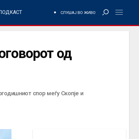
ПОДКАСТ
СЛУШАЈ ВО ЖИВО
оговорот од
огодишниот спор меѓу Скопје и