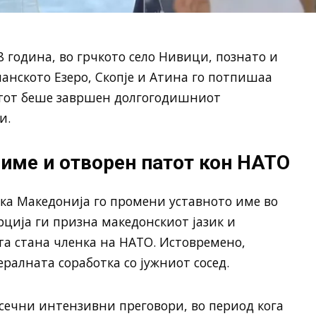
8 година, во грчкото село Нивици, познато и
панското Езеро, Скопје и Атина го потпишаа
нтот беше завршен долгогодишниот
и.
име и отворен патот кон НАТО
ка Македонија го промени уставното име во
рција ги призна македонскиот јазик и
та стана членка на НАТО. Истовремено,
ралната соработка со јужниот сосед.
сечни интензивни преговори, во период кога