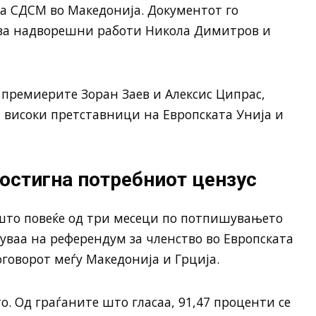
 а СДСМ во Македонија. Документот го
за надворешни работи Никола Димитров и
премиерите Зоран Заев и Алексис Ципрас,
 високи претставници на Европската Унија и
остигна потребниот цензус
ешто повеќе од три месеци по потпишувањето
нуваа на референдум за членство во Европската
говорот меѓу Македонија и Грција.
о. Од граѓаните што гласаа, 91,47 проценти се