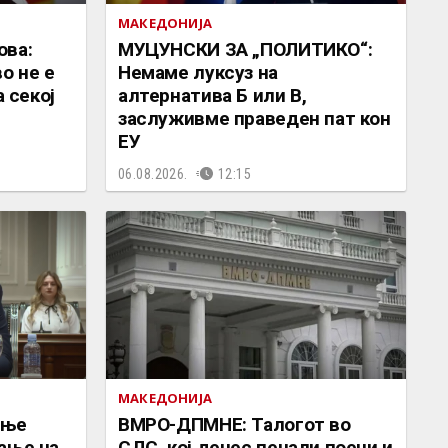
МАКЕДОНИЈА
ова:
МУЦУНСКИ ЗА „ПОЛИТИКО“:
о не е
Немаме луксуз на
а секој
алтернатива Б или В,
заслуживме праведен пат кон
ЕУ
06.08.2026.
12:15
МАКЕДОНИЈА
ање
ВМРО-ДПМНЕ: Талогот во
ање на
СДС, кој денес печали поени и