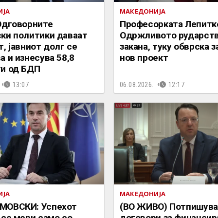
ИЈА
МАКЕДОНИЈА
Одговорните
Професорката Лепитк
ки политики даваат
Одржливото рударств
т, јавниот долг се
закана, туку обврска з
а и изнесува 58,8
нов проект
и од БДП
13:07
06.08.2026.
12:17
ИЈА
МАКЕДОНИЈА
МОВСКИ: Успехот
(ВО ЖИВО) Потпишув
 се мери само со
договори за финансир