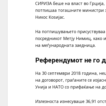
СИРИЗА беше на власт во Грција,
потпишаа тогашните министри 
Никос Коѕијас.
На потпишувањето присуствуваа 
посредникот Метју Нимиц, како и
на меѓународната заедница.
Референдумот не го д
На 30 септември 2018 година, н
на договорот, граѓаните се изјас
Унија и НАТО со прифаќање на до
Излезноста изнесуваше 36,91 отст