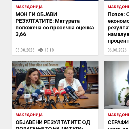
МАКЕДОНИЈА
МАКЕДОН
МОН ГИ ОБЈАВИ
Попов: 
РЕЗУЛТАТИТЕ: Матурата
економс
положена со просечна оценка
резулта
3,66
намалув
процент
06.08.2026.
13:18
06.08.2026.
МАКЕДОНИЈА
МАКЕДОН
ОБЈАВЕНИ РЕЗУЛТАТИТЕ ОД
СЕРАФИ
ПОЛАГАЊЕТО НА МАТУРА:
нема да