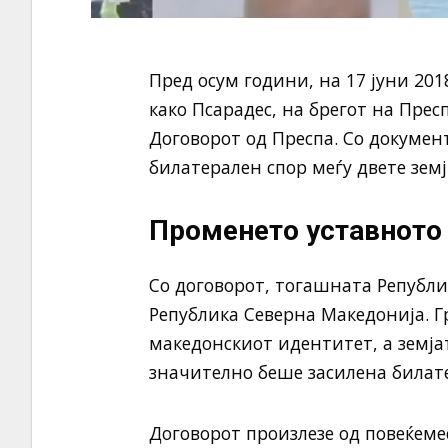
Пред осум години, на 17 јуни 201
како Псарадес, на брегот на Прес
Договорот од Преспа. Со докуме
билатерален спор меѓу двете земј
Променето уставното 
Со договорот, тогашната Републи
Република Северна Македонија. Г
македонскиот идентитет, а земја
значително беше засилена билате
Договорот произлезе од повеќеме