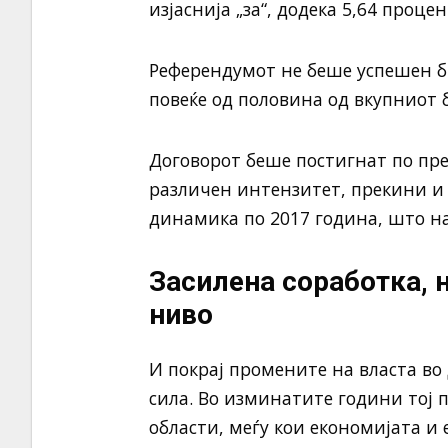
изјаснија „за“, додека 5,64 проце
Референдумот не беше успешен б
повеќе од половина од вкупниот 
Договорот беше постигнат по пре
различен интензитет, прекини и
динамика по 2017 година, што на
Засилена соработка, н
ниво
И покрај промените на власта во 
сила. Во изминатите години тој 
области, меѓу кои економијата и 