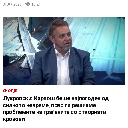
31.07.2026.
10:21
СКОПЈЕ
Лукровски: Карпош беше најпогоден од
силното невреме, прво ги решивме
проблемите на граѓаните со откорнати
кровови