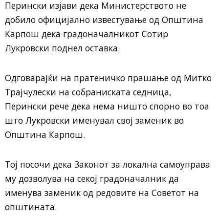
Перински
изјави дека Министерството не
добило официјално известување од Општина
Карпош дека градоначалникот
Сотир
Лукровски
поднел оставка.
Одговарајќи на пратеничко прашање од Митко
Трајчулески на собраниската седница,
Перински рече дека нема ништо спорно во тоа
што Лукровски именувал свој заменик во
Општина Карпош.
Тој посочи дека Законот за локална самоуправа
му дозволува на секој градоначалник да
именува заменик од редовите на Советот на
општината.