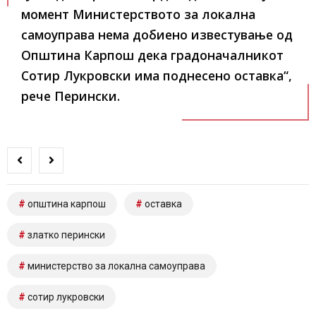
момент Министерството за локална
самоуправа нема добиено известување од
Општина Карпош дека градоначалникот
Сотир Лукровски има поднесено оставка“,
рече Перински.
општина карпош
оставка
златко перински
министерство за локална самоуправа
сотир лукровски