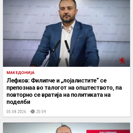
МАКЕДОНИЈА
Лефков: Филипче и „лојалистите“ се
препознаа во талогот на општеството, па
повторно се вратија на политиката на
поделби
05.08.2026.
20:09