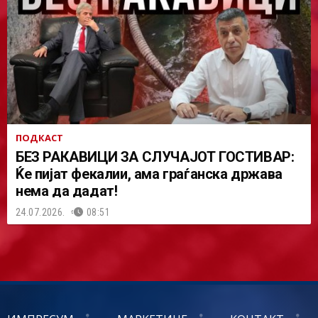
ПОДКАСТ
БЕЗ РАКАВИЦИ ЗА СЛУЧАЈОТ ГОСТИВАР:
Ќе пијат фекалии, ама граѓанска држава
нема да дадат!
24.07.2026.
08:51