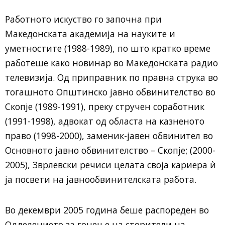
Работното искуство го започна при
Македонската академија на науките и
уметностите (1988-1989), по што кратко време
работеше како новинар во Македонската радио
телевизија. Од приправник по правна струка во
тогашното Општинско јавно обвинителство во
Скопје (1989-1991), преку стручен соработник
(1991-1998), адвокат од областа на казненото
право (1998-2000), заменик-јавен обвинител во
Основното јавно обвинителство – Скопје; (2000-
2005), Зврлевски речиси целата своја кариера ѝ
ја посвети на јавнообвинителската работа.
Во декември 2005 година беше распореден во
Одделението за гонење на сторители на