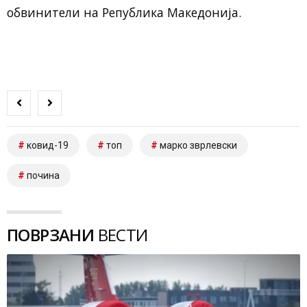
обвинители на Република Македонија.​​
ковид-19
топ
марко зврлевски
почина
ПОВРЗАНИ
ВЕСТИ