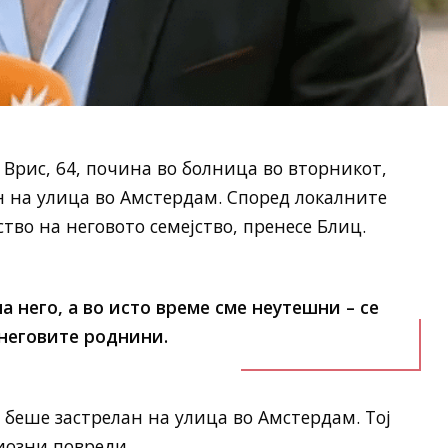
 Врис, 64, почина во болница во вторникот,
н на улица во Амстердам. Според локалните
тво на неговото семејство, пренесе Блиц.
 него, а во исто време сме неутешни – се
неговите роднини.
 беше застрелан на улица во Амстердам. Тој
иозни повреди.