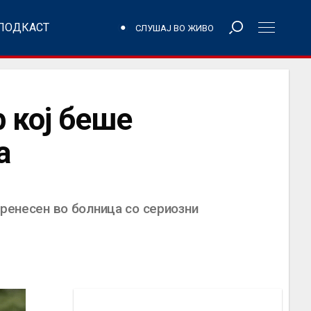
ПОДКАСТ
СЛУШАЈ ВО ЖИВО
 кој беше
а
пренесен во болница со сериозни