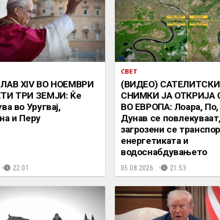
СВЕТ
 ЛАВ XIV ВО НОЕМВРИ
(ВИДЕО) САТЕЛИТСКИ
ТИ ТРИ ЗЕМЈИ: Ќе
СНИМКИ ЈА ОТКРИЈА
ва во Уругвај,
ВО ЕВРОПА: Лоара, По, 
на и Перу
Дунав се повлекуваат
загрозени се транспор
енергетиката и
водоснабдувањето
22:01
05.08.2026.
21:53