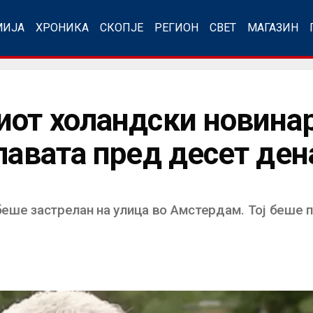
МИЈА
ХРОНИКА
СКОПЈЕ
РЕГИОН
СВЕТ
МАГАЗИН
иот холандски новинар
лавата пред десет ден
 беше застрелан на улица во Амстердам. Тој беше 