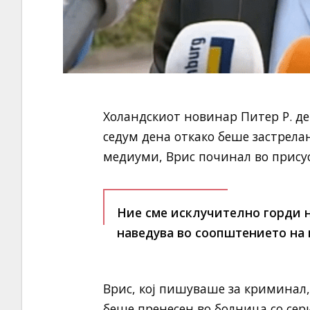
Холандскиот новинар Питер Р. де
седум дена откако беше застрела
медиуми, Врис починал во присус
Ние сме исклучително горди на
наведува во соопштението на 
Врис, кој пишуваше за криминал,
беше пренесен во болница со сер