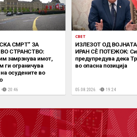
СВЕТ
СКА СМРТ“ ЗА
ИЗЛЕЗОТ ОД ВОЈНАТА
 ВО СТРАНСТВО:
ИРАН СÈ ПОТЕЖОК: Си
им замрзнува имот,
предупредува дека Тр
им ги ограничува
во опасна позиција
 на осудените во
о
20:46
05.08.2026.
19:24
ОДКА