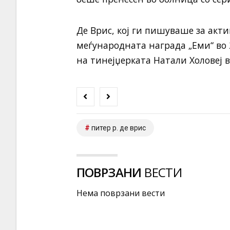
Де Врис, кој ги пишуваше за акт
меѓународната награда „Еми“ во
на тинејџерката Натали Холовеј в
питер р. де врис
ПОВРЗАНИ
ВЕСТИ
Нема поврзани вести