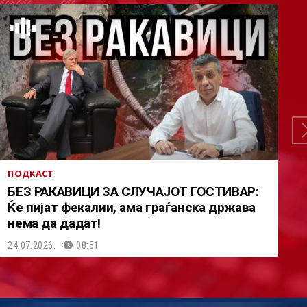
ПОДКАСТ
БЕЗ РАКАВИЦИ ЗА СЛУЧАЈОТ ГОСТИВАР:
Ќе пијат фекалии, ама граѓанска држава
нема да дадат!
24.07.2026.
08:51