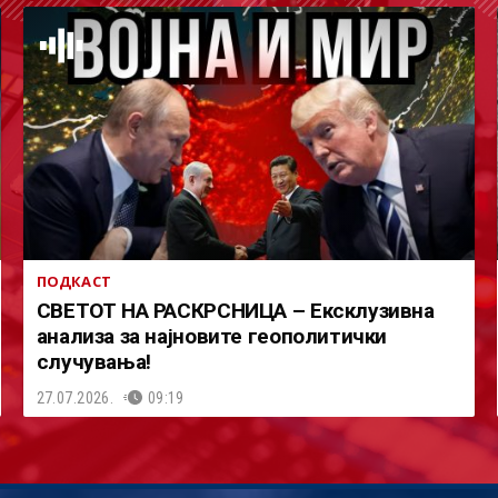
ПОДКАСТ
СВЕТОТ НА РАСКРСНИЦА – Ексклузивна
анализа за најновите геополитички
случувања!
27.07.2026.
09:19