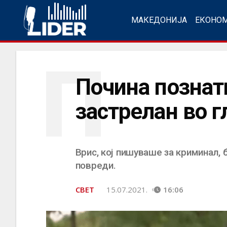
МАКЕДОНИЈА
ЕКОНО
П
Почина познат
застрелан во г
Врис, кој пишуваше за криминал,
повреди.
СВЕТ
15.07.2021.
16:06