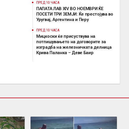
ПРЕД 10 ЧАСА
ПАПАТА ЛАВ XIV ВО НОЕМВРИ ЌЕ
ПОСЕТИ ТРИ ЗЕМЈИ: Ќе престојува во
Уругвај, Аргентина и Перу
ПРЕД 10 ЧАСА
Мицкоски ќе присуствува на
потпишувањето на договорите за
изградба на железничката делница
Крива Паланка – Деве Баир