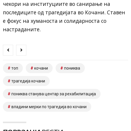
чекори на институциите во санирање на
последиците од трагедијата во Кочани. Ставен
е фокус на хуманоста и солидарноста со
настраданите.
топ
кочани
пониква
трагедија кочани
пониква станува центар за рехабилитација
владини мерки по трагедија во кочани