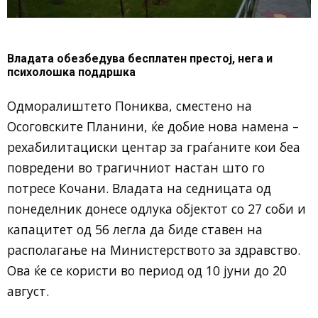
Владата обезбедува бесплатен престој, нега и
психолошка поддршка
Одморалиштето Пониква, сместено на
Осоговските Планини, ќе добие нова намена –
рехабилитациски центар за граѓаните кои беа
повредени во трагичниот настан што го
потресе Кочани. Владата на седницата од
понеделник донесе одлука објектот со 27 соби и
капацитет од 56 легла да биде ставен на
располагање на Министерството за здравство.
Ова ќе се користи во период од 10 јуни до 20
август.