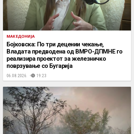
МАКЕДОНИЈА
Бојковска: По три децении чекање,
Владата предводена од ВМРО-ДПМНЕ го
реализира проектот за железничко
поврзување со Бугарија
06.08.2026.
19:23