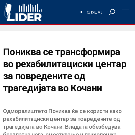
СЛУШАЈ
Пониква се трансформира
во рехабилитациски центар
за повредените од
трагедијата во Кочани
Одморалиштето Пониква ќе се користи како
рехабилитациски центар за повредените од
трагедијата во Кочани. Владата обезбедува
бесплатна нега, сместување и психолошка