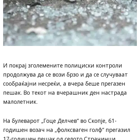
И покрај зголемените полициски контроли
продолжува да се вози брзо и да се случуваат
сообраќајни несреќи, а вчера беше прегазен
пешак. Во текот на вчерашник ден настрада
малолетник.
На булеварот „Гоце Делчев“ во Скопје, 61-
годишен возач на „фолксваген голф“ прегазил
17-годишен пешак од селото Страчинци.