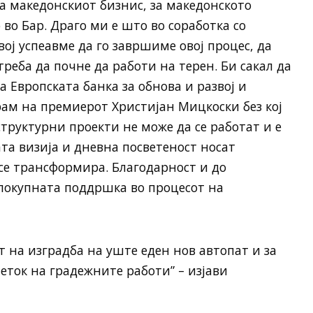
а македонскиот бизнис, за македонското
во Бар. Драго ми е што во соработка со
вој успеавме да го завршиме овој процес, да
треба да почне да работи на терен. Би сакал да
 Европската банка за обнова и развој и
арам на премиерот Христијан Мицкоски без кој
руктурни проекти не може да се работат и е
та визија и дневна посветеност носат
се трансформира. Благодарност и до
локупната поддршка во процесот на
от на изградба на уште еден нов автопат и за
четок на градежните работи” – изјави