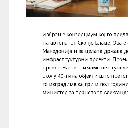
Избран е конзорциум кој го пре
на автопатот Скопје-Блаце. Ова е
Македонија и за целата држава 
инфраструктурни проекти. Проект
проект. На него имаме пет тунел
околу 40-тина објекти што претс
го изградиме за три и пол годин
министер за транспорт Александ