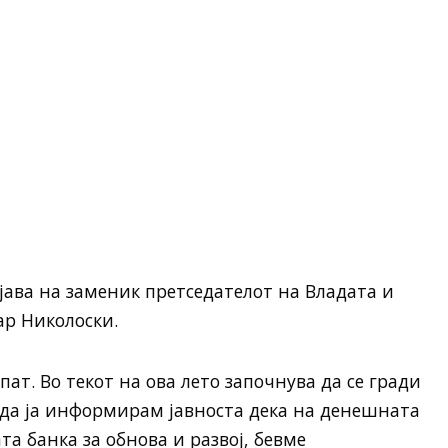
ава на заменик претседателот на Владата и
ар Николоски.
ат. Во текот на ова лето започнува да се гради
л да ја информирам јавноста дека на денешната
та банка за обнова и развој, бевме