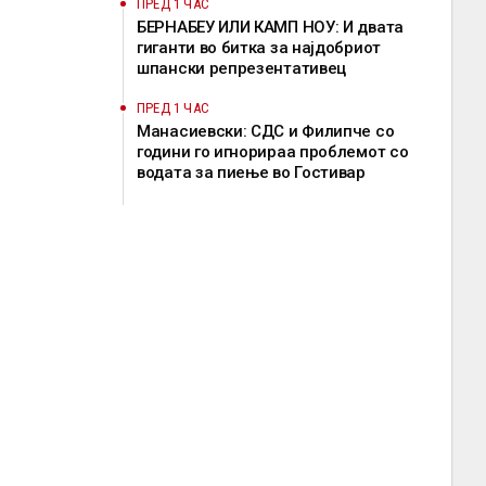
ПРЕД 1 ЧАС
БЕРНАБЕУ ИЛИ КАМП НОУ: И двата
гиганти во битка за најдобриот
шпански репрезентативец
ПРЕД 1 ЧАС
Манасиевски: СДС и Филипче со
години го игнорираа проблемот со
водата за пиење во Гостивар