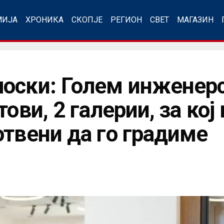
МИЈА
ХРОНИКА
СКОПЈЕ
РЕГИОН
СВЕТ
МАГАЗИН
оски: Голем инженерс
тови, 2 галерии, за ко
отвени да го градиме