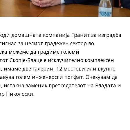
дводи домашната компанија Гранит за изградба
 сигнал за целиот градежен сектор во
дека можеме да градиме големи
от Скопје-Блаце е исклучително комплексен
и, имаме две галерии, 12 мостови или вкупно
тавува голем инженерски потфат. Очекувам да
и, истакна заменик претседателот на Владата и
ар Николоски.