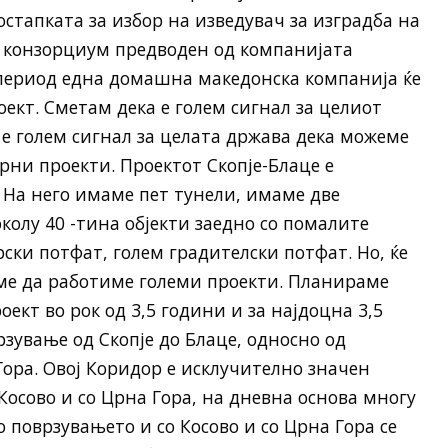
тапката за избор на изведувач за изградба на
е конзорциум предводен од компанијата
 период една домашна македонска компанија ќе
ект. Сметам дека е голем сигнал за целиот
 е голем сигнал за целата држава дека можеме
ни проекти. Проектот Скопје-Блаце е
 На него имаме пет тунели, имаме две
колу 40 -тина објекти заедно со помалите
рски потфат, голем градителски потфат. Но, ќе
ме да работиме големи проекти. Планираме
оект во рок од 3,5 години и за најдоцна 3,5
зување од Скопје до Блаце, односно од
Гора. Овој Коридор е исклучително значен
Косово и со Црна Гора, на дневна основа многу
 поврзувањето и со Косово и со Црна Гора се