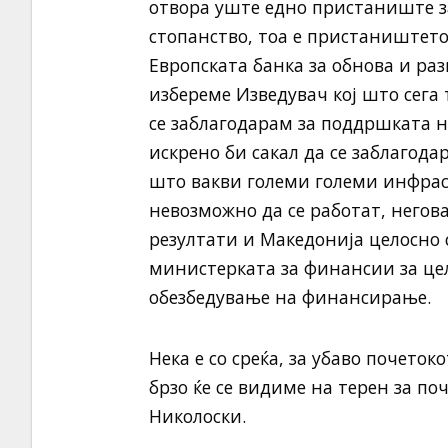
отвора уште едно пристаниште з
стопанство, тоа е пристаништето 
Европската банка за обнова и раз
избереме Изведувач кој што сега 
се заблагодарам за поддршката на
искрено би сакал да се заблагод
што вакви големи големи инфраст
невозможно да се работат, негова
резултати и Македонија целосно 
министерката за финансии за це
обезбедување на финансирање.
Нека е со среќа, за убаво почеток
брзо ќе се видиме на терен за по
Николоски.