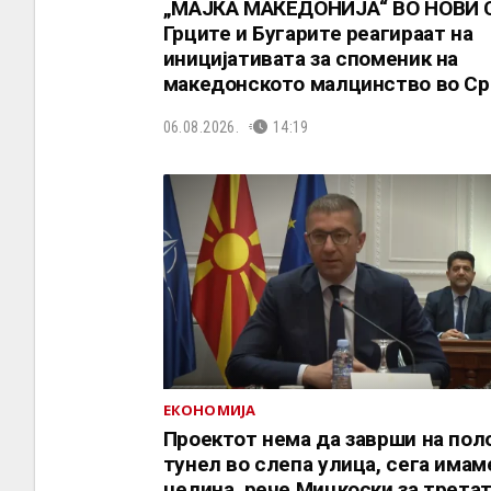
„МАЈКА МАКЕДОНИЈА“ ВО НОВИ 
Грците и Бугарите реагираат на
иницијативата за споменик на
македонското малцинство во Ср
06.08.2026.
14:19
ЕКОНОМИЈА
Проектот нема да заврши на пол
тунел во слепа улица, сега имам
целина, рече Мицкоски за трета