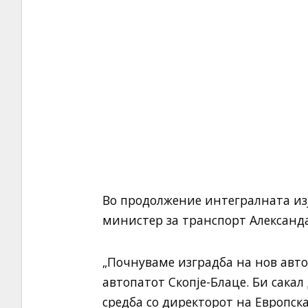
Во продолжение интегралната изј
министер за транспорт Александ
„Почнуваме изградба на нов автоп
автопатот Скопје-Блаце. Би сака
средба со директорот на Европска