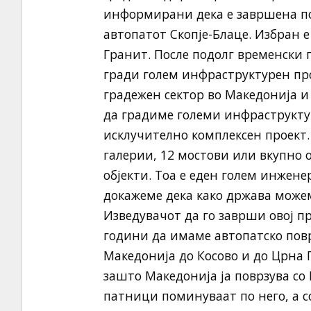
информирани дека е завршена пос
автопатот Скопје-Блаце. Избран 
Гранит. После подолг временски
гради голем инфраструктурен про
градежен сектор во Македонија и
да градиме големи инфраструктур
исклучително комплексен проект.
галерии, 12 мостови или вкупно о
објекти. Тоа е еден голем инжене
докажеме дека како држава може
Изведувачот да го заврши овој пр
години да имаме автопатско повр
Македонија до Косово и до Црна 
зашто Македонија ја поврзува со 
патници поминуваат по него, а со