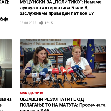
САД:
МУЦУНСКИ ЗА „ПОЛИТИКО“: Немаме
луксуз на алтернатива Б или В,
заслуживме праведен пат кон ЕУ
бија
06.08.2026.
12:15
МАКЕДОНИЈА
овина
ОБЈАВЕНИ РЕЗУЛТАТИТЕ ОД
е
ПОЛАГАЊЕТО НА МАТУРА: Просечната
та
оценка е 3,66