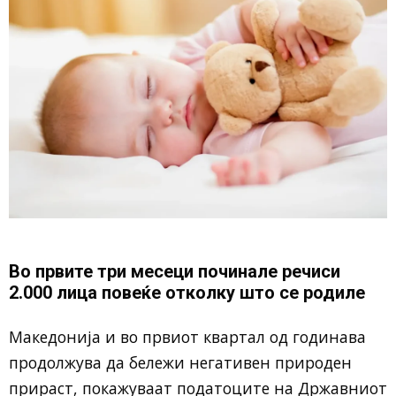
Во првите три месеци починале речиси
2.000 лица повеќе отколку што се родиле
Македонија и во првиот квартал од годинава
продолжува да бележи негативен природен
прираст, покажуваат податоците на Државниот