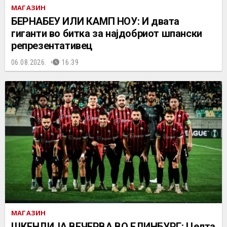
МАГАЗИН
БЕРНАБЕУ ИЛИ КАМП НОУ: И двата
гиганти во битка за најдобриот шпански
репрезентативец
06.08.2026.
16:39
МАГАЗИН
ШКЕНДИЈА ВЕЧЕРВА ВО ЕДИНБУРГ: Целта