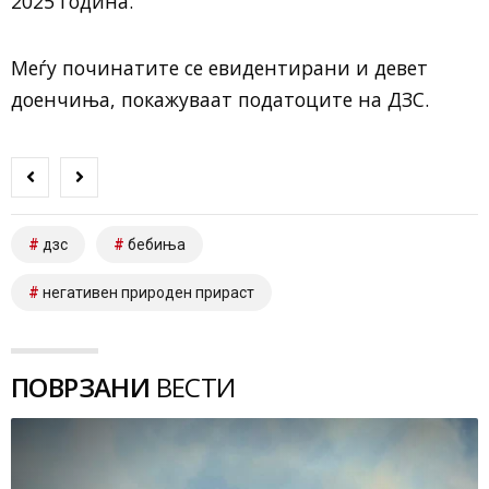
2025 година.
Меѓу починатите се евидентирани и девет
доенчиња, покажуваат податоците на ДЗС.
дзс
бебиња
негативен природен прираст
ПОВРЗАНИ
ВЕСТИ