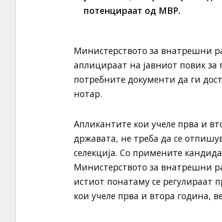
потенцираат од МВР.
Министерството за внатрешни раб
аплицираат на јавниот повик за
потребните документи да ги дост
нотар.
Апликантите кои учеле прва и в
државата, не треба да се отпишу
селекција. Со примените кандидат
Министерството за внатрешни раб
истиот понатаму се регулираат 
кои учеле прва и втора година, в