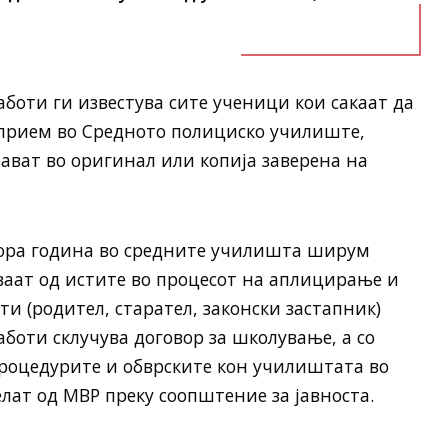
оти ги известува сите ученици кои сакаат да
 прием во Средното полициско училиште,
ават во оригинал или копија заверена на
тора година во средните училишта ширум
ваат од истите во процесот на аплицирање и
и (родител, старател, законски застапник)
оти склучува договор за школување, а со
процедурите и обврските кон училиштата во
елат од МВР преку соопштение за јавноста.