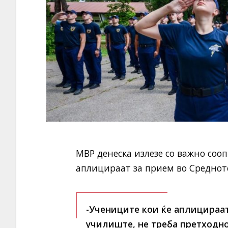
МВР денеска излезе со важно соо
аплицираат за прием во Среднот
-Учениците кои ќе аплицираа
училиште, не треба претходно