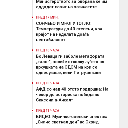
Министерството за одбрана ќе им
оддадат почит на загинатите
бранители
ПРЕД 17 МИН.
СОНЧЕВО И МНОГУ ТОПЛО:
Температури до 40 степени, кон
крајот на неделата доаѓа
нестабилност
ПРЕД 10 ЧАСА
Во Левица ги заболе метафората
„талог“, повеќе отколку луѓето од
врхушката на СДСМ на кои се
однесуваше, вели Петрушевски
ПРЕД 10 ЧАСА
АФД со над 40 отсто поддршка: На
чекор до историска победа во
Саксонија-Анхалт
ПРЕД 11 ЧАСА
ВИДЕО: Музичко-сценски спектакл
„Силно светнал ден“ во Охрид