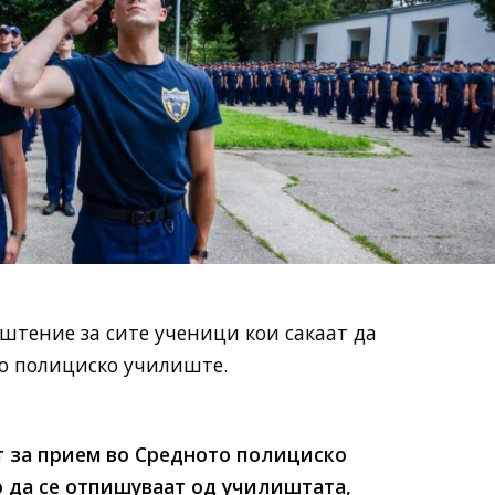
пштение за сите ученици кои сакаат да
о полициско училиште.
т за прием во Средното полициско
 да се отпишуваат од училиштата,