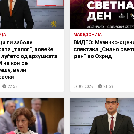
ИЈА
МАКЕДОНИЈА
ца ги заболе
ВИДЕО: Музичко-сцен
ата „талог“, повеќе
спектакл „Силно свет
 луѓето од врхушката
ден“ во Охрид
 на кои се
аше, вели
евски
22:58
09.08.2026.
21:58