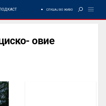
ПОДКАСТ
СЛУШАЈ ВО ЖИВО
циско- овие