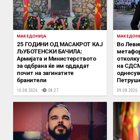
МАКЕДОНИЈА
МАКЕДОН
25 ГОДИНИ ОД МАСАКРОТ КАЈ
Во Леви
ЉУБОТЕНСКИ БАЧИЛА:
метафор
Армијата и Министерството
отколку
за одбрана ќе им оддадат
на СДСМ
почит на загинатите
однесув
бранители
Петруш
10.08.2026.
08:27
09.08.2026.