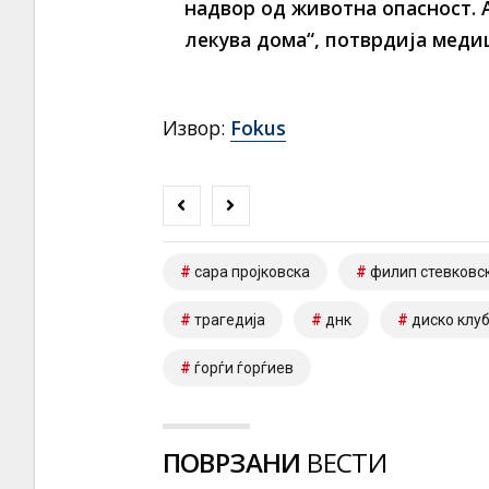
надвор од животна опасност. 
лекува дома“
, потврдија меди
Извор:
Fokus
сара пројковска
филип стевковс
трагедија
днк
диско клуб
ѓорѓи ѓорѓиев
ПОВРЗАНИ
ВЕСТИ