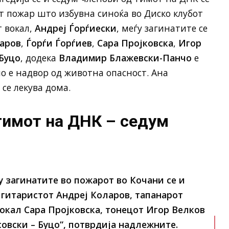
т пожар што избувна синоќа во Диско клубот
т вокал,
Андреј Ѓорѓиески
, меѓу загинатите се
аров
,
Ѓорѓи Ѓорѓиев
,
Сара Пројковска
,
Игор
Буцо
, додека
Владимир Блажевски-Панчо
е
о е надвор од животна опасност. Ана
се лекува дома.
тимот на ДНК – седум
у загинатите во пожарот во Кочани се и
гитаристот Андреј Коларов, тапанарот
окал Сара Пројковска, тонецот Игор Велков
овски – Буцо“
, потврдија надлежните.