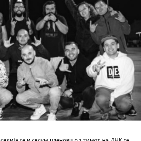
гедија се и седум членови од тимот на ДНК се