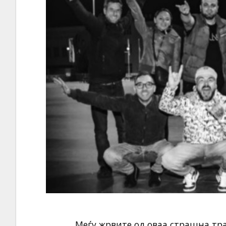
Меѓу жрвите од оваа страшна тра