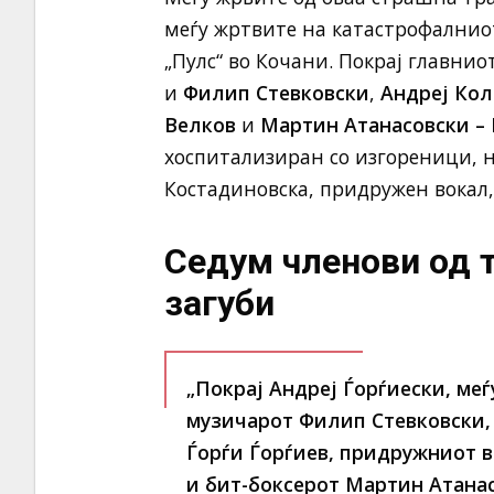
меѓу жртвите на катастрофалнио
„Пулс“ во Кочани. Покрај главнио
и
Филип Стевковски
,
Андреј Кол
Велков
и
Мартин Атанасовски – 
хоспитализиран со изгореници, н
Костадиновска, придружен вокал, 
Седум членови од 
загуби
„Покрај Андреј Ѓорѓиески, меѓ
музичарот Филип Стевковски, 
Ѓорѓи Ѓорѓиев, придружниот в
и бит-боксерот Мартин Атанас