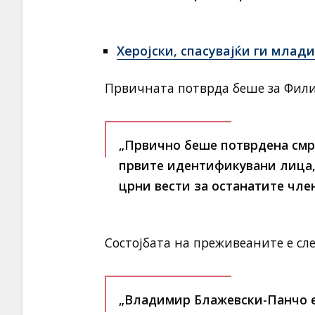
Херојски, спасувајќи ги млад
Првичната потврда беше за Фили
„Првично беше потврдена смрт
првите идентификувани лица, 
црни вести за останатите член
Состојбата на преживеаните е сле
„Владимир Блажевски-Панчо е