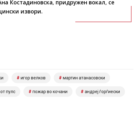
Ана Костадиновска, придружен вокал, се
цински извори.
ки
игор велков
мартин атанасовски
от пулс
пожар во кочани
андреј ѓорѓиески