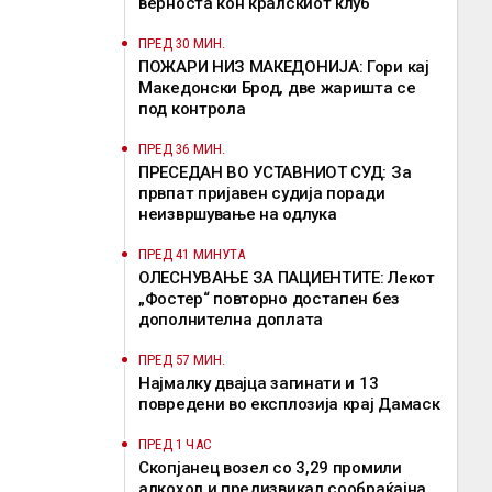
верноста кон кралскиот клуб
ПРЕД 30 МИН.
ПОЖАРИ НИЗ МАКЕДОНИЈА: Гори кај
Македонски Брод, две жаришта се
под контрола
ПРЕД 36 МИН.
ПРЕСЕДАН ВО УСТАВНИОТ СУД: За
првпат пријавен судија поради
неизвршување на одлука
ПРЕД 41 МИНУТА
ОЛЕСНУВАЊЕ ЗА ПАЦИЕНТИТЕ: Лекот
„Фостер“ повторно достапен без
дополнителна доплата
ПРЕД 57 МИН.
Најмалку двајца загинати и 13
повредени во експлозија крај Дамаск
ПРЕД 1 ЧАС
Скопјанец возел со 3,29 промили
алкохол и предизвикал сообраќајна