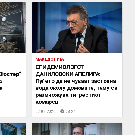
МАКЕДОНИЈА
EПИДЕМИОЛОГОТ
Фостер“
ДАНИЛОВСКИ АПЕЛИРА:
з
Луѓето да не чуваат застоена
а
вода околу домовите, таму се
размножува тигрестиот
комарец
07.08.2026.
08:24