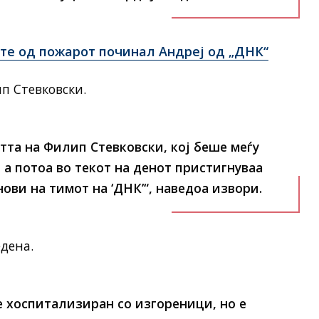
ите од пожарот починал Андреј од „ДНК“
п Стевковски.
та на Филип Стевковски, кој беше меѓу
а потоа во текот на денот пристигнуваа
ови на тимот на ‘ДНК’“
, наведоа извори.
дена.
 хоспитализиран со изгореници, но е