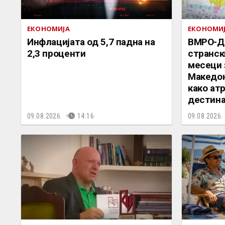
ЕКОНОМИЈА
ЕКОНОМИ
Инфлацијата од 5,7 падна на
ВМРО-ДП
2,3 проценти
странск
месеци 
Македон
како ат
дестина
09.08.2026.
14:16
09.08.2026.