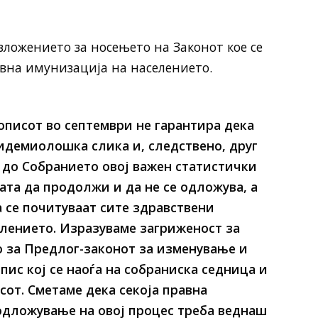
зложението за носењето на Законот кое се
ивна имунизација на населението.
описот во септември не гарантира дека
идемиолошка слика и, следствено, друг
 до Собранието овој важен статистички
ата да продолжи и да не се одложува, а
 се почитуваат сите здравствени
лението. Изразуваме загриженост за
о за Предлог-законот за изменување и
пис кој се наоѓа на собраниска седница и
от. Сметаме дека секоја правна
одложување на овој процес треба веднаш