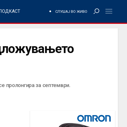
ПОДКАСТ
СЛУШАЈ ВО ЖИВО
одложувањето
се пролонгира за септември.