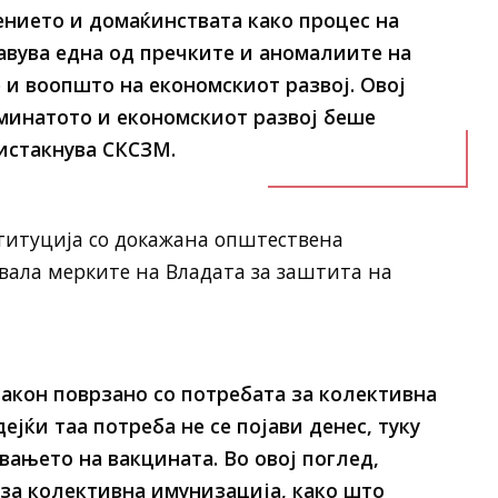
лението и домаќинствата како процес на
авува една од пречките и аномалиите на
и воопшто на економскиот развој. Овој
минатото и економскиот развој беше
истакнува СКСЗМ.
титуција со докажана општествена
вала мерките на Владата за заштита на
Закон поврзано со потребата за колективна
ејќи таа потреба не се појави денес, туку
вањето на вакцината. Во овој поглед,
за колективна имунизација, како што