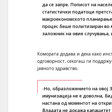
да се запре. Пописот на насе
статистички податоци претст
макроекономското планирање 
процес беше политизиран во 
заложник на овие случувања, 
Комората додава и дека како инс
одговорност, секогаш ги поддржу
јавното здравство.
-Но, образложението на овој 
имунизација не е доволна, бид
настана од моментот на откри
Владата не докажа капацитет 