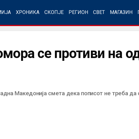
МИЈА
ХРОНИКА
СКОПЈЕ
РЕГИОН
СВЕТ
МАГАЗИН
омора се противи на 
адна Македонија смета дека пописот не треба да 