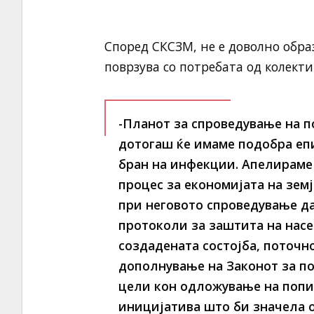
Според СКСЗМ, не е доволно обра
поврзува со потребата од колект
-Планот за спроведување на п
дотогаш ќе имаме подобра еп
бран на инфекции. Апелираме
процес за економијата на земј
при неговото спроведување да
протоколи за заштита на насе
создадената состојба, поточн
дополнување на Законот за по
цели кон одложување на попис
иницијатива што би значела 