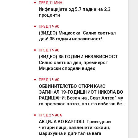
ПРЕД 11 МИН.
Инфлацијата од 5,7 падна на 2,3
проценти
ПРЕД 1 ЧАС
(ВИДЕО) Мицкоски: Силно светнал
ден! 35 години независност!
ПРЕД 1 ЧАС
(ВИДЕО) 35 ГОДИНИ НЕЗАВИСНОСТ:
Силно светнал ден, премиерот
Мицкоски сподели видео
ПРЕД 1 ЧАС
ОБВИНИТЕЛСТВО ОТКРИ КАКО
ЗАГИНАЛ 19-ГОДИШНИОТ НИКОЛА ВО
РАДИШАНИ: Возач на „Сеат Алтеа“ му
го пресекол патот, по што избегал без
да помогне
ПРЕД 2 ЧАСА
АКЦИЈА ВО КАРПОШ: Приведени
четири лица, запленети кокаин,
марихуана и дигитална вага