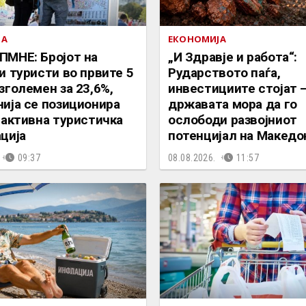
ЈА
ЕКОНОМИЈА
МНЕ: Бројот на
„И Здравје и работа“:
и туристи во првите 5
Рударството паѓа,
зголемен за 23,6%,
инвестициите стојат 
ија се позиционира
државата мора да го
рактивна туристичка
ослободи развојниот
ција
потенцијал на Македо
09:37
08.08.2026.
11:57